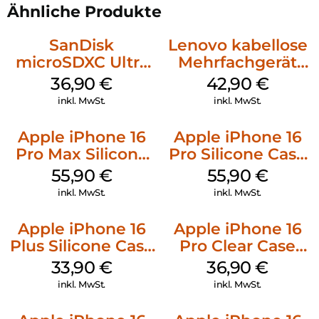
Ähnliche Produkte
SanDisk
Lenovo kabellose
microSDXC Ultra
Mehrfachgerät
128 GB + Adapter
Luna Grey
36,90
€
42,90
€
Mobile
inkl. MwSt.
inkl. MwSt.
Apple iPhone 16
Apple iPhone 16
Pro Max Silicone
Pro Silicone Case
Case MagSafe
MagSafe Stone
55,90
€
55,90
€
Stone Gray
Gray
inkl. MwSt.
inkl. MwSt.
Apple iPhone 16
Apple iPhone 16
Plus Silicone Case
Pro Clear Case
MagSafe Lake
MagSafe
33,90
€
36,90
€
Green
Transparent
inkl. MwSt.
inkl. MwSt.