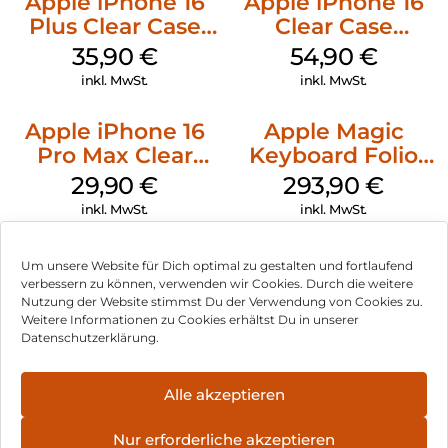
Apple iPhone 16
Apple iPhone 16
Plus Clear Case
Clear Case
MagSafe
MagSafe
35,90
€
54,90
€
Transparent
Transparent
inkl. MwSt.
inkl. MwSt.
Apple iPhone 16
Apple Magic
Pro Max Clear
Keyboard Folio
Case MagSafe
iPad 10.9″ (10.Gen.)
29,90
€
293,90
€
Transparent
Weiß
inkl. MwSt.
inkl. MwSt.
Um unsere Website für Dich optimal zu gestalten und fortlaufend
verbessern zu können, verwenden wir Cookies. Durch die weitere
Nutzung der Website stimmst Du der Verwendung von Cookies zu.
Impressum
Weitere Informationen zu Cookies erhältst Du in unserer
Datenschutzerklärung.
AGB
Datenschutz
Alle akzeptieren
Vertrag widerrufen
Nur erforderliche akzeptieren