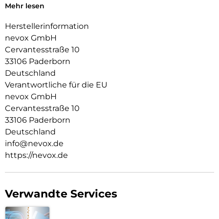
Mehr lesen
Das Display ist durch die seitlichen Flanken geschützt.
Herstellerinformation
Durch das verwendete Material ist diese komplett
nevox GmbH
Transparent und bringt jegliche Farbe des Smartphones,
Cervantesstraße 10
passend zur Geltung.
33106 Paderborn
Die Anschlüsse, Knöpfe und Kamera bleiben voll zugänglich.
Deutschland
Hochwertiges Schmutzabweisendes Material und
Verantwortliche für die EU
Schockproof durch eingearbeitete Luftpolster in den Ecken.
nevox GmbH
Cervantesstraße 10
33106 Paderborn
Deutschland
info@nevox.de
https://nevox.de
Verwandte Services