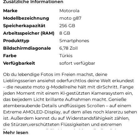
Zusätzliche Informationen
Marke
Motorola
Modellbezeichnung
moto g87
Speicherkapazität
256 GB
Arbeitsspeicher (RAM)
8 GB
Produkttyp
Smartphones
Bildschirmdiagonale
6,78 Zoll
Farbe
Türkis
Verfügbarkeit
sofort verfügbar
Ob du lebendige Fotos im Freien machst, deine
Lieblingsserien ansiehst oderfurchtlos deine Welt erkundest
– die neueste moto g-Modellreihe hält mit dirSchritt. Fange
jeden Moment mit einem KI-gestützten Kamerasystem ein,
das beijedem Licht brillante Aufnahmen macht. Genieße
atemberaubende Details undflüssiges Scrollen – auf einem
Extreme AMOLED-Display, auf dem alles noch klarerzu sehen
ist. Außerdem kannst du auf Widerstandsfähigkeit zählen,
die Stürzen,verschütteten Flüssigkeiten und extremen
Temperaturen standhält. Motorola bietetdir die nächste
Mehr lesen
Generation herausragender moto g-Geräte – moto g67, moto