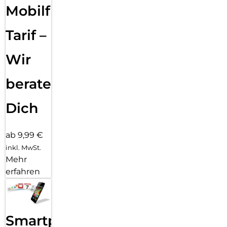
Widerstandsfähigkeit nach Militärstandard bieten die
Mobilfunk
perfekte Kombinationaus Style und Schutz. Erlebe zudem
noch kraftvolleren Sound, einen ausdauerndenAkku und 5G-
Tarif –
Geschwindigkeiten. Schärfe deine Perspektive mit dem
moto g87.
Wir
Das neue moto g87 bietet dir unsere bisher beste moto g-
Kamera. Mit demhochauflösenden 200-MP-Kamerasystem
beraten
kannst du bei allen Lichtverhältnissenultrascharfe Bilder
aufnehmen. Und genieße deine Lieblingsinhalte auf einem
Zoll großen Extreme-AMOLED-Display.
Dich
ab 9,99 €
inkl. MwSt.
Mehr
erfahren
Smartphone