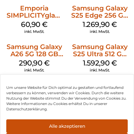
Emporia
Samsung Galaxy
SIMPLICITYglam
S25 Edge 256 GB
Schwarz
Titanium Silver
60,90
€
1.269,90
€
inkl. MwSt.
inkl. MwSt.
Samsung Galaxy
Samsung Galaxy
A26 5G 128 GB
S25 Ultra 512 GB
White
Titanium
290,90
€
1.592,90
€
Silverblue
inkl. MwSt.
inkl. MwSt.
Samsung Galaxy
Doro Leva L30
Um unsere Website für Dich optimal zu gestalten und fortlaufend
S25 128 GB Mint
Graphite/Weiß
verbessern zu können, verwenden wir Cookies. Durch die weitere
Nutzung der Website stimmst Du der Verwendung von Cookies zu.
635,90
€
119,90
€
Weitere Informationen zu Cookies erhältst Du in unserer
inkl. MwSt.
inkl. MwSt.
Datenschutzerklärung.
HMD Fusion
Google Pixel 9 Pro
Alle akzeptieren
Business Edition
XL 128 GB