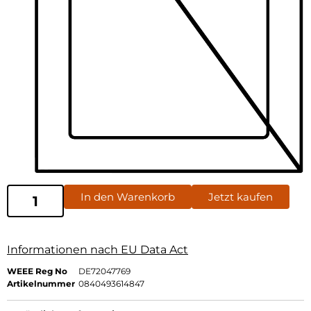
In den Warenkorb
Jetzt kaufen
Informationen nach EU Data Act
WEEE Reg No
DE72047769
Artikelnummer
0840493614847