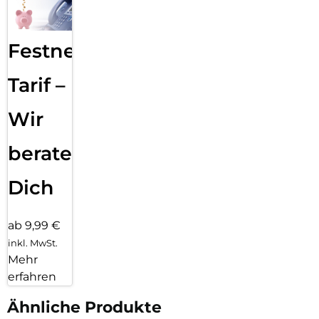
sämtliche Datendienste und Komfortfunktionen bereit, die
bequem über die benutzerfreundliche Oberfläche gesteuert
werden können. Alle Sprach-, Audio- und Steuerdaten werden
Festnetz
dabei sicher per DECT-Funk verschlüsselt übertragen. Mit
aktiviertem DECT Eco Mode schalten FRITZ!Box und
Handgeräte den DECT-Funk im Standby-Betrieb vollständig
Tarif –
ab – für maximale Effizienz und Sicherheit.
Komfortable Bedienung von FRITZ!Box-Funktionen
Wir
Empfang von E-Mails, RSS- Feeds, Webradio und Podcasts
Anruflisten, Weckruf, Babyfon, Klingelsperre
beraten
Ab Werk sicher verschlüsselte Sprachübertragung
Bis zu 16 Stunden Gesprächsdauer, bis zu 14 Tage Stand-by
Dich
Update mit neuen Funktionen per Tastendruck
DECT-Eco: automatische Funkabschaltung im Stand-by
ab 9,99 €
inkl. MwSt.
Mehr
erfahren
Ähnliche Produkte