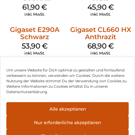
Silber/Schwarz
61,90
€
45,90
€
inkl. MwSt.
inkl. MwSt.
Gigaset E290A
Gigaset CL660 HX
Schwarz
Anthrazit
53,90
€
68,90
€
inkl. MwSt.
inkl. MwSt.
Um unsere Website für Dich optimal zu gestalten und fortlaufend
verbessern zu können, verwenden wir Cookies. Durch die weitere
Nutzung der Website stimmst Du der Verwendung von Cookies zu.
Impressum
Weitere Informationen zu Cookies erhältst Du in unserer
Datenschutzerklärung.
AGB
Datenschutz
Alle akzeptieren
Vertrag widerrufen
Nur erforderliche akzeptieren
Hinweis zur Batterieentsorgung