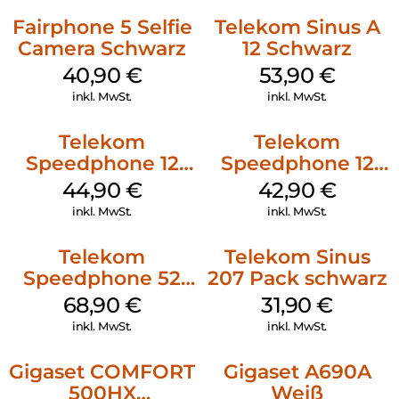
Fairphone 5 Selfie
Telekom Sinus A
Camera Schwarz
12 Schwarz
40,90
€
53,90
€
inkl. MwSt.
inkl. MwSt.
Telekom
Telekom
Speedphone 12
Speedphone 12
Petrol
Schwarz
44,90
€
42,90
€
inkl. MwSt.
inkl. MwSt.
Telekom
Telekom Sinus
Speedphone 52
207 Pack schwarz
Schwarz
68,90
€
31,90
€
inkl. MwSt.
inkl. MwSt.
Gigaset COMFORT
Gigaset A690A
500HX
Weiß