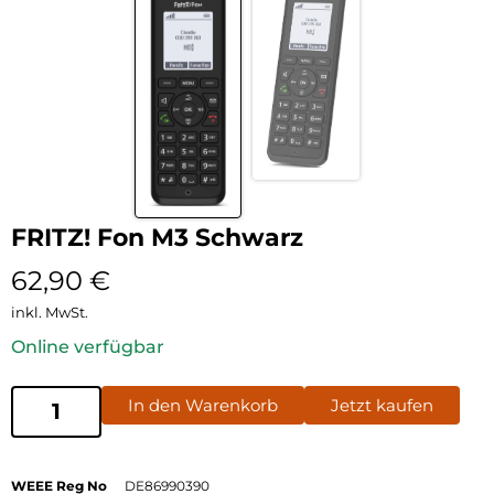
FRITZ! Fon M3 Schwarz
62,90
€
inkl. MwSt.
Online verfügbar
In den Warenkorb
Jetzt kaufen
WEEE Reg No
DE86990390