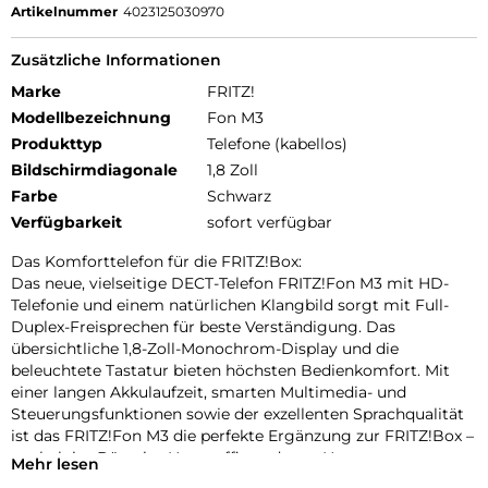
Artikelnummer
4023125030970
Zusätzliche Informationen
Marke
FRITZ!
Modellbezeichnung
Fon M3
Produkttyp
Telefone (kabellos)
Bildschirmdiagonale
1,8 Zoll
Farbe
Schwarz
Verfügbarkeit
sofort verfügbar
Das Komforttelefon für die FRITZ!Box:
Das neue, vielseitige DECT-Telefon FRITZ!Fon M3 mit HD-
Telefonie und einem natürlichen Klangbild sorgt mit Full-
Duplex-Freisprechen für beste Verständigung. Das
übersichtliche 1,8-Zoll-Monochrom-Display und die
beleuchtete Tastatur bieten höchsten Bedienkomfort. Mit
einer langen Akkulaufzeit, smarten Multimedia- und
Steuerungsfunktionen sowie der exzellenten Sprachqualität
ist das FRITZ!Fon M3 die perfekte Ergänzung zur FRITZ!Box –
egal ob im Büro, im Homeoffice oder zu Hause.
Mehr lesen