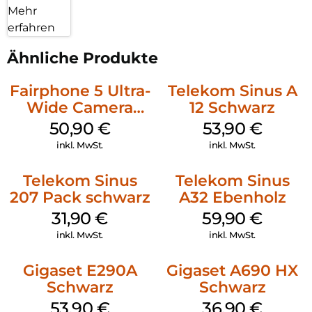
Mehr
Alle FRITZ!Box-Modelle mit integrierter DECT-Basisstation –
egal ob für DSL, Glasfaser, Kabel oder LTE – sind ideal für das
erfahren
FRITZ!Fon X6 geeignet. Die FRITZ!Box stellt sämtliche
Datendienste und Komfortfunktionen für das FRITZ!Fon zur
Ähnliche Produkte
Verfügung. Einstellungen können bequem über die
FRITZ!Box-Benutzeroberfläche vorgenommen werden. Alle
Fairphone 5 Ultra-
Telekom Sinus A
Sprach-, Audio- und Steuerdaten werden über den DECT-
Wide Camera
12 Schwarz
Funk sicher verschlüsselt übertragen. Bei aktiviertem DECT
Schwarz
Eco Mode schalten die FRITZ!Box und die Handgeräte den
50,90
€
53,90
€
DECT-Funk im Standy-by-Betrieb vollständig ab.
inkl. MwSt.
inkl. MwSt.
Telekom Sinus
Telekom Sinus
207 Pack schwarz
A32 Ebenholz
31,90
€
59,90
€
inkl. MwSt.
inkl. MwSt.
Gigaset E290A
Gigaset A690 HX
Schwarz
Schwarz
53,90
€
36,90
€