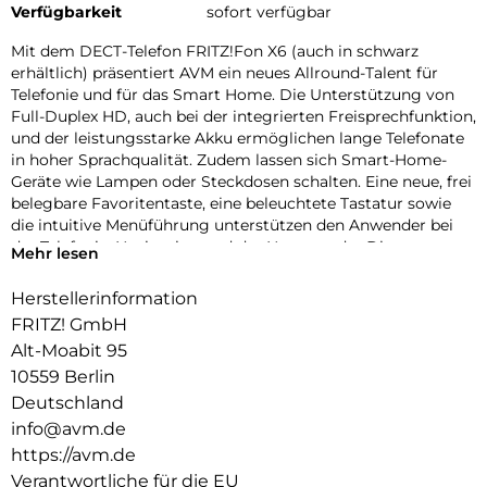
Verfügbarkeit
sofort verfügbar
Mit dem DECT-Telefon FRITZ!Fon X6 (auch in schwarz
erhältlich) präsentiert AVM ein neues Allround-Talent für
Telefonie und für das Smart Home. Die Unterstützung von
Full-Duplex HD, auch bei der integrierten Freisprechfunktion,
und der leistungsstarke Akku ermöglichen lange Telefonate
in hoher Sprachqualität. Zudem lassen sich Smart-Home-
Geräte wie Lampen oder Steckdosen schalten. Eine neue, frei
belegbare Favoritentaste, eine beleuchtete Tastatur sowie
die intuitive Menüführung unterstützen den Anwender bei
der Telefonie, Navigation und der Nutzung der Dienste.
Mehr lesen
Ausgestattet mit Anrufbeantworter, Telefonbüchern,
Rufsperren und Komfortmerkmalen überzeugt das neue
Herstellerinformation
FRITZ!Fon X6 zudem mit einem brillanten Farbdisplay (2,4“)
FRITZ! GmbH
und einer verlängerten Akku-Laufzeit.
Alt-Moabit 95
Smart-Home-Steuerung, Internetdienste und Mediaplayer:
10559 Berlin
Das FRITZ!Fon X6 ist optimal auf das digitale Zuhause sowie
Deutschland
zum Einsatz im Home Office abgestimmt. Mit dem
info@avm.de
FRITZ!Fon X6 lassen sich Anwendungen im smarten FRITZ!-
https://avm.de
Heimnetz steuern, etwa die Heizkörperregler FRITZ!DECT
302 und 301 und die smarte LED-Lampe FRITZ!DECT 500.
Verantwortliche für die EU