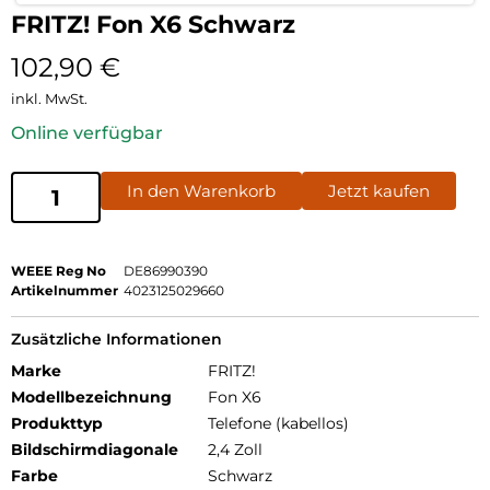
FRITZ! Fon X6 Schwarz
102,90
€
inkl. MwSt.
Online verfügbar
In den Warenkorb
Jetzt kaufen
WEEE Reg No
DE86990390
Artikelnummer
4023125029660
Zusätzliche Informationen
Marke
FRITZ!
Modellbezeichnung
Fon X6
Produkttyp
Telefone (kabellos)
Bildschirmdiagonale
2,4 Zoll
Farbe
Schwarz