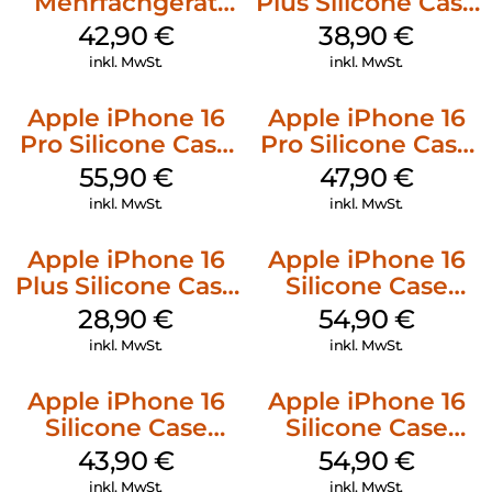
Mehrfachgerät
Plus Silicone Case
Luna Grey
MagSafe Denim
42,90
€
38,90
€
inkl. MwSt.
inkl. MwSt.
Apple iPhone 16
Apple iPhone 16
Pro Silicone Case
Pro Silicone Case
MagSafe Stone
MagSafe Denim
55,90
€
47,90
€
Gray
inkl. MwSt.
inkl. MwSt.
Apple iPhone 16
Apple iPhone 16
Plus Silicone Case
Silicone Case
MagSafe Black
MagSafe Lake
28,90
€
54,90
€
Green
inkl. MwSt.
inkl. MwSt.
Apple iPhone 16
Apple iPhone 16
Silicone Case
Silicone Case
MagSafe Plum
MagSafe Black
43,90
€
54,90
€
inkl. MwSt.
inkl. MwSt.