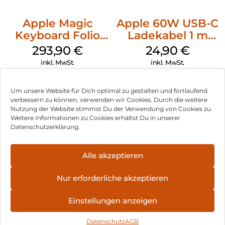
Apple Magic
Apple 60W USB-C
Keyboard Folio
Ladekabel 1 m
iPad 10.9″ (10.Gen.)
Weiß
293,90
€
24,90
€
Weiß
inkl. MwSt.
inkl. MwSt.
Um unsere Website für Dich optimal zu gestalten und fortlaufend
verbessern zu können, verwenden wir Cookies. Durch die weitere
Nutzung der Website stimmst Du der Verwendung von Cookies zu.
Impressum
Weitere Informationen zu Cookies erhältst Du in unserer
Datenschutzerklärung.
AGB
Datenschutz
Alle akzeptieren
Vertrag widerrufen
Nur erforderliche akzeptieren
Hinweis zur Batterieentsorgung
Einstellungen anzeigen
Newsletter
Datenschutz
AGB
©
2026
, Brodos AG – All Rights Reserved.