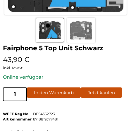
Fairphone 5 Top Unit Schwarz
43,90
€
inkl. MwSt.
Online verfügbar
In den Warenkorb
Jetzt kaufen
WEEE Reg No
DE54352723
Artikelnummer
8718819377481