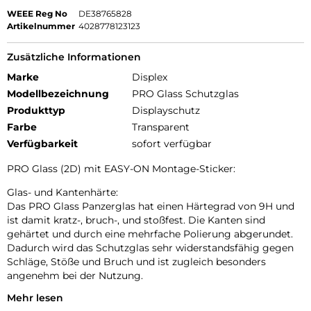
WEEE Reg No
DE38765828
Artikelnummer
4028778123123
Zusätzliche Informationen
Marke
Displex
Modellbezeichnung
PRO Glass Schutzglas
Produkttyp
Displayschutz
Farbe
Transparent
Verfügbarkeit
sofort verfügbar
PRO Glass (2D) mit EASY-ON Montage-Sticker:
Glas- und Kantenhärte:
Das PRO Glass Panzerglas hat einen Härtegrad von 9H und
ist damit kratz-, bruch-, und stoßfest. Die Kanten sind
gehärtet und durch eine mehrfache Polierung abgerundet.
Dadurch wird das Schutzglas sehr widerstandsfähig gegen
Schläge, Stöße und Bruch und ist zugleich besonders
angenehm bei der Nutzung.
Mehr lesen
Hüllenfreundlich: