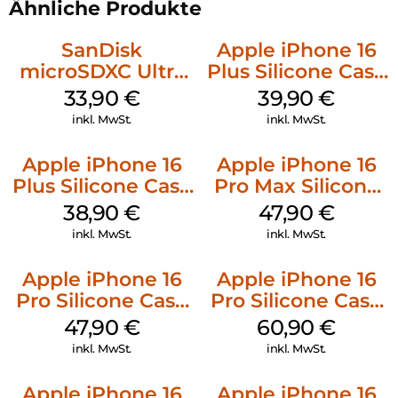
Ähnliche Produkte
SanDisk
Apple iPhone 16
microSDXC Ultra
Plus Silicone Case
128 GB + Adapter
MagSafe Plum
33,90
€
39,90
€
Mobile
inkl. MwSt.
inkl. MwSt.
Apple iPhone 16
Apple iPhone 16
Plus Silicone Case
Pro Max Silicone
MagSafe Denim
Case MagSafe
38,90
€
47,90
€
Black
inkl. MwSt.
inkl. MwSt.
Apple iPhone 16
Apple iPhone 16
Pro Silicone Case
Pro Silicone Case
MagSafe Denim
MagSafe Stone
47,90
€
60,90
€
Gray
inkl. MwSt.
inkl. MwSt.
Apple iPhone 16
Apple iPhone 16