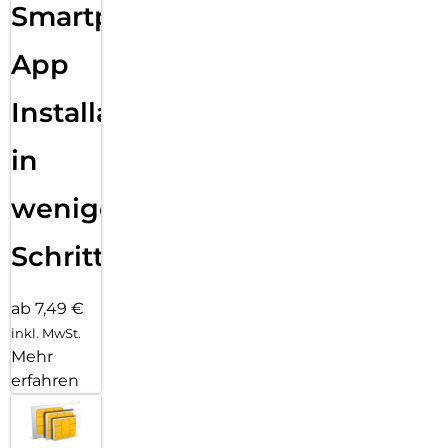
Aufliegen des Screen Protectors auf dem Display, keine
Smartphone
verdeckten Öffnungen für Lautsprecher oder Mikrofone und
erst recht keine Blasen unter dem Schutzglas.
App
Installation
in
wenigen
Schritten
ab 7,49 €
inkl. MwSt.
Mehr
erfahren