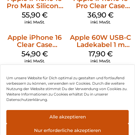
Pro Max Silicone
Pro Clear Case
Case MagSafe
MagSafe
55,90
€
36,90
€
Stone Gray
Transparent
inkl. MwSt.
inkl. MwSt.
Apple iPhone 16
Apple 60W USB-C
Clear Case
Ladekabel 1 m
MagSafe
Weiß
54,90
€
17,90
€
Transparent
inkl. MwSt.
inkl. MwSt.
Um unsere Website für Dich optimal zu gestalten und fortlaufend
verbessern zu können, verwenden wir Cookies. Durch die weitere
Nutzung der Website stimmst Du der Verwendung von Cookies zu.
Impressum
Weitere Informationen zu Cookies erhältst Du in unserer
Datenschutzerklärung.
AGB
Datenschutz
Alle akzeptieren
Vertrag widerrufen
Nur erforderliche akzeptieren