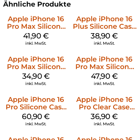
Ähnliche Produkte
Apple iPhone 16
Apple iPhone 16
Pro Max Silicone
Plus Silicone Case
Case MagSafe
MagSafe Denim
41,90
€
38,90
€
Ultramarine
inkl. MwSt.
inkl. MwSt.
Apple iPhone 16
Apple iPhone 16
Pro Max Silicone
Pro Max Silicone
Case MagSafe
Case MagSafe
34,90
€
47,90
€
Denim
Black
inkl. MwSt.
inkl. MwSt.
Apple iPhone 16
Apple iPhone 16
Pro Silicone Case
Pro Clear Case
MagSafe Stone
MagSafe
60,90
€
36,90
€
Gray
Transparent
inkl. MwSt.
inkl. MwSt.
Apple iPhone 16
Apple iPhone 16