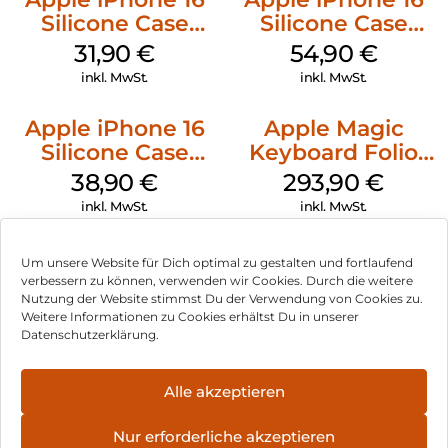
Silicone Case
Silicone Case
MagSafe Fuchsia
MagSafe Lake
31,90
€
54,90
€
Green
inkl. MwSt.
inkl. MwSt.
Apple iPhone 16
Apple Magic
Silicone Case
Keyboard Folio
MagSafe
iPad 10.9″ (10.Gen.)
38,90
€
293,90
€
Ultramarine
Weiß
inkl. MwSt.
inkl. MwSt.
Um unsere Website für Dich optimal zu gestalten und fortlaufend
verbessern zu können, verwenden wir Cookies. Durch die weitere
Nutzung der Website stimmst Du der Verwendung von Cookies zu.
Impressum
Weitere Informationen zu Cookies erhältst Du in unserer
Datenschutzerklärung.
AGB
Datenschutz
Alle akzeptieren
Vertrag widerrufen
Nur erforderliche akzeptieren