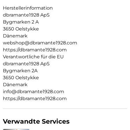
Herstellerinformation
Wir verwenden ausschließlich GRSzertifizierten
Recyclingkunststoff. So können wir mit Sicherheit wissen,
dbramante1928 ApS
dass unsere Produkte so sind, wie wir sie bewerben.
Bygmarken 2 A
3650 Oelstykke
AUSSEN SCHLANK,INNEN GROSSZÜGIG:
Dänemark
Diese Hülle schützt nicht nur Ihr Smartphone. Sie ist auch
webshop@dbramante1928.com
ein Portemonnaie mit Platz für bis zu 3 Karten.
https://dbramante1928.com
KICKSTAND-FUNKTION:
Verantwortliche für die EU
dbramante1928 ApS
Verfügt über eine klappbare Rückseite für freihändiges und
Bygmarken 2A
horizontales Videoschauen.
3650 Oelstykke
Dänemark
info@dbramante1928.com
https://dbramante1928.com
Verwandte Services