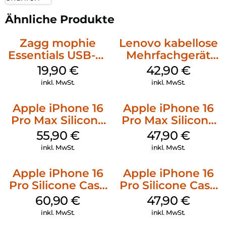
Ähnliche Produkte
Zagg mophie
Lenovo kabellose
Essentials USB-C-
Mehrfachgerät
20W Charger PD
Luna Grey
19,90
€
42,90
€
Weiß
inkl. MwSt.
inkl. MwSt.
Apple iPhone 16
Apple iPhone 16
Pro Max Silicone
Pro Max Silicone
Case MagSafe
Case MagSafe
55,90
€
47,90
€
Stone Gray
Black
inkl. MwSt.
inkl. MwSt.
Apple iPhone 16
Apple iPhone 16
Pro Silicone Case
Pro Silicone Case
MagSafe Stone
MagSafe Denim
60,90
€
47,90
€
Gray
inkl. MwSt.
inkl. MwSt.