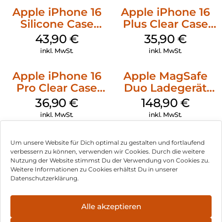
Apple iPhone 16
Apple iPhone 16
Silicone Case
Plus Clear Case
MagSafe Plum
MagSafe
43,90
€
35,90
€
Transparent
inkl. MwSt.
inkl. MwSt.
Apple iPhone 16
Apple MagSafe
Pro Clear Case
Duo Ladegerät
MagSafe
Weiß
36,90
€
148,90
€
Transparent
inkl. MwSt.
inkl. MwSt.
Um unsere Website für Dich optimal zu gestalten und fortlaufend
verbessern zu können, verwenden wir Cookies. Durch die weitere
Nutzung der Website stimmst Du der Verwendung von Cookies zu.
Impressum
Weitere Informationen zu Cookies erhältst Du in unserer
Datenschutzerklärung.
AGB
Datenschutz
Alle akzeptieren