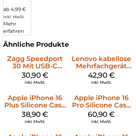
ab 4,99 €
inkl. MwSt.
Mehr
erfahren
Ähnliche Produkte
Zagg Speedport
Lenovo kabellose
30 Mit USB-C
Mehrfachgerät
Kabel Weiß
Luna Grey
30,90
€
42,90
€
inkl. MwSt.
inkl. MwSt.
Apple iPhone 16
Apple iPhone 16
Plus Silicone Case
Pro Silicone Case
MagSafe Denim
MagSafe Stone
38,90
€
60,90
€
Gray
inkl. MwSt.
inkl. MwSt.