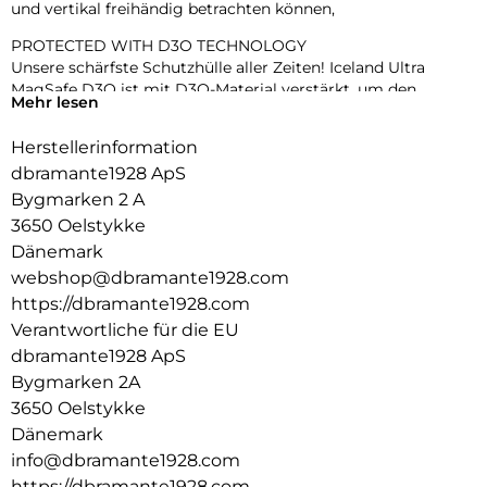
und vertikal freihändig betrachten können,
PROTECTED WITH D3O TECHNOLOGY
Unsere schärfste Schutzhülle aller Zeiten! Iceland Ultra
MagSafe D3O ist mit D3O-Material verstärkt, um den
Mehr lesen
dünnsten und fortschrittlichsten Aufprallschutz und die
beste Stoßdämpfung zu bieten – nichts schützt besser als
Herstellerinformation
D3O.
dbramante1928 ApS
D3O ist das weltweit führende Unternehmen für
Bygmarken 2 A
Aufprallschutz und wird von Profisportlern, Soldaten und
3650 Oelstykke
Motorradfahrern verwendet, um sie zu schützen – wenn sie
Dänemark
D3O vertrauen, können Sie das auch.
webshop@dbramante1928.com
Aufprallschutz
https://dbramante1928.com
Das nicht künstliche intelligente Material versteift sich, um
Verantwortliche für die EU
hohe Aufprallenergien abzubauen und
dbramante1928 ApS
Verletzungen/Beschädigungen zu mindern.
Bygmarken 2A
Schockabsorption
3650 Oelstykke
Das intelligente, nicht künstliche Material versteift sich, um
Dänemark
Stöße zu absorbieren, Ermüdung zu minimieren und den
info@dbramante1928.com
Komfort zu erhöhen.
https://dbramante1928.com