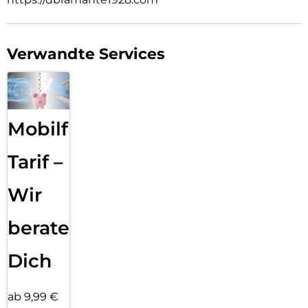
SIE VERTRAUEN D3O
D3O produziert den weltbesten Schutz für Menschen und
ihre Dinge, vom Alltäglichen bis zum Außergewöhnlichen:
lebensrettender Kopfschutz für das Militär, passgenauer
Verwandte Services
Schutz für Motorradfahrer, klassenbester Schutz für
Mountainbiker auf den härtesten Abfahrten, zuverlässiger
Aufprallschutz für Ihr Handy … und vieles mehr.
4m Aufprallschutz
Mobilfunk
Dieses extrem schlanke Gehäuse, das Stürze aus bis zu 4
Metern Höhe übersteht, bietet maximalen Schutz, ohne
dabei zu dick aufzutragen.
Tarif –
MagSafe-Integration
Wir
Integrierter MagSafe-Magnet, der nicht nur nahtloses
kabelloses Laden und volle Kompatibilität mit MagSafe-
Zubehör ermöglicht, sondern auch einen verstellbaren
beraten
Ständer, der sowohl horizontale als auch vertikale
Blickwinkel unterstützt.
Dich
ab 9,99 €