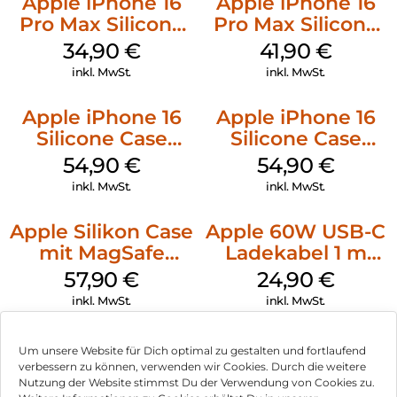
Apple iPhone 16
Apple iPhone 16
Pro Max Silicone
Pro Max Silicone
Case MagSafe
Case MagSafe
34,90
€
41,90
€
Denim
Ultramarine
inkl. MwSt.
inkl. MwSt.
Apple iPhone 16
Apple iPhone 16
Silicone Case
Silicone Case
MagSafe Lake
MagSafe Black
54,90
€
54,90
€
Green
inkl. MwSt.
inkl. MwSt.
Apple Silikon Case
Apple 60W USB-C
mit MagSafe
Ladekabel 1 m
iPhone 14 Pro
Weiß
57,90
€
24,90
€
(PRODUCT)RED
inkl. MwSt.
inkl. MwSt.
Um unsere Website für Dich optimal zu gestalten und fortlaufend
verbessern zu können, verwenden wir Cookies. Durch die weitere
Nutzung der Website stimmst Du der Verwendung von Cookies zu.