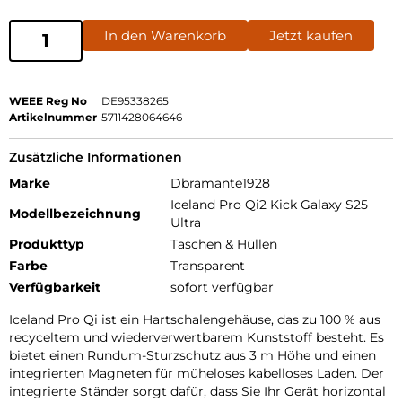
In den Warenkorb
Jetzt kaufen
WEEE Reg No
DE95338265
Artikelnummer
5711428064646
Zusätzliche Informationen
Marke
Dbramante1928
Iceland Pro Qi2 Kick Galaxy S25
Modellbezeichnung
Ultra
Produkttyp
Taschen & Hüllen
Farbe
Transparent
Verfügbarkeit
sofort verfügbar
Iceland Pro Qi ist ein Hartschalengehäuse, das zu 100 % aus
recyceltem und wiederverwertbarem Kunststoff besteht. Es
bietet einen Rundum-Sturzschutz aus 3 m Höhe und einen
integrierten Magneten für müheloses kabelloses Laden. Der
integrierte Ständer sorgt dafür, dass Sie Ihr Gerät horizontal