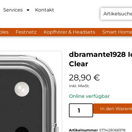
Services
Kontakt
bles
Festnetz
Kopfhörer & Headsets
Smart Hom
dbramante1928 I
Clear
28,90
€
inkl. MwSt.
Online verfügbar
In den Waren
Artikelnummer
5711428066978