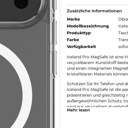
Zusätzliche Informationen
Marke
Dbr
Modellbezeichnung
Icel
Produkttyp
Tasc
Farbe
Tran
Verfügbarkeit
sofo
Iceland Pro MagSafe ist eine H
recycelbarem Kunststoff beste
und einen integrierten Magnet
kristallklaren Materials könne
Schützen Sie Ihr Telefon und d
Iceland Pro MagSafe ist die pe
präsentieren und gleichzeitig 
außergewöhnlichen Schutz, tr
wird aus recyceltem Kunststoff
Mehr lesen
Hergestellt aus 100% recycelt
Jede Iceland Pro MagSafe Hülle
wodurch unsere Umwelt um den