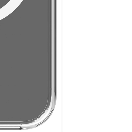
3m Fallschutz und MagSafe-Ko
Iceland Pro MagSafe wurde ent
Höhe zu schützen, und bietet
schlanken Design. Der integri
Laden und Kompatibilität mit
Glasklares Design:
Präsentieren Sie das Design Ih
Ihnen erlaubt, das ursprünglic
einen robusten Schutz zu geni