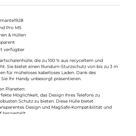
amante1928
and Pro MS
hen & Hüllen
sparent
rt verfügbar
artschalenhülle, die zu 100 % aus recyceltem und
ht. Sie bietet einen Rundum-Sturzschutz von bis zu 3 m
en für müheloses kabelloses Laden. Dank des
n Sie Ihr Handy unbesorgt präsentieren.
en Planeten:
rfekte Möglichkeit, das Design Ihres Telefons zu
robusten Schutz zu bieten. Diese Hülle bietet
ansparentes Design und MagSafe-Kompatibilität und
 hergestellt.
em Kunststoff:
 besteht aus GRS-zertifizierten, recycelten Materialien,
 Gegenwert von zwei Plastikflaschen entlastet wird.