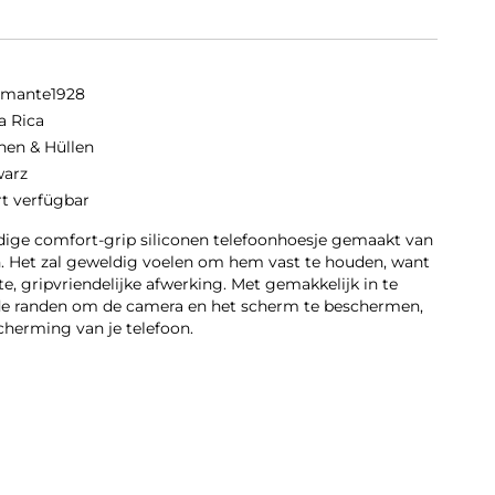
amante1928
a Rica
hen & Hüllen
arz
rt verfügbar
dige comfort-grip siliconen telefoonhoesje gemaakt van
n. Het zal geweldig voelen om hem vast te houden, want
te, gripvriendelijke afwerking. Met gemakkelijk in te
e randen om de camera en het scherm te beschermen,
cherming van je telefoon.