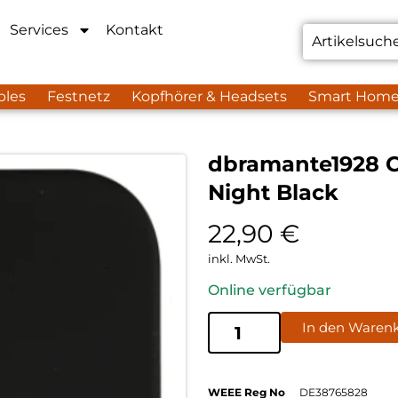
Services
Kontakt
bles
Festnetz
Kopfhörer & Headsets
Smart Hom
dbramante1928 C
Night Black
22,90
€
inkl. MwSt.
Online verfügbar
In den Waren
WEEE Reg No
DE38765828