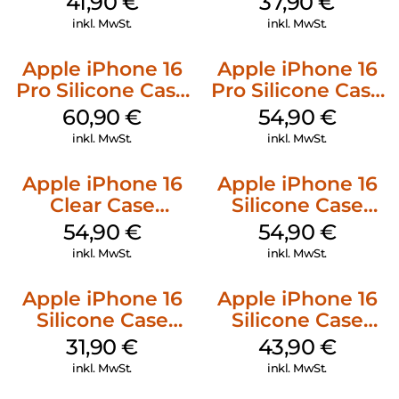
41,90
€
37,90
€
Ultramarine
Green
inkl. MwSt.
inkl. MwSt.
Apple iPhone 16
Apple iPhone 16
Pro Silicone Case
Pro Silicone Case
MagSafe Stone
MagSafe Black
60,90
€
54,90
€
Gray
inkl. MwSt.
inkl. MwSt.
Apple iPhone 16
Apple iPhone 16
Clear Case
Silicone Case
MagSafe
MagSafe Black
54,90
€
54,90
€
Transparent
inkl. MwSt.
inkl. MwSt.
Apple iPhone 16
Apple iPhone 16
Silicone Case
Silicone Case
MagSafe Fuchsia
MagSafe Plum
31,90
€
43,90
€
inkl. MwSt.
inkl. MwSt.