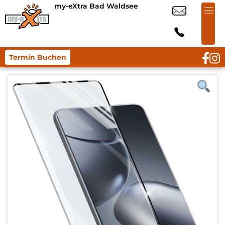
my-eXtra Bad Waldsee
Termin Buchen