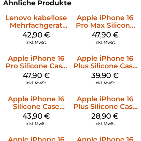
Ähnliche Produkte
Lenovo kabellose
Apple iPhone 16
Mehrfachgerät
Pro Max Silicone
Luna Grey
Case MagSafe
42,90
€
47,90
€
Black
inkl. MwSt.
inkl. MwSt.
Apple iPhone 16
Apple iPhone 16
Pro Silicone Case
Plus Silicone Case
MagSafe Denim
MagSafe Plum
47,90
€
39,90
€
inkl. MwSt.
inkl. MwSt.
Apple iPhone 16
Apple iPhone 16
Silicone Case
Plus Silicone Case
MagSafe Plum
MagSafe Black
43,90
€
28,90
€
inkl. MwSt.
inkl. MwSt.
Apple iPhone 16
Apple iPhone 16