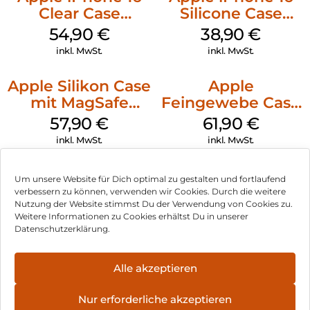
Clear Case
Silicone Case
MagSafe
MagSafe
54,90
€
38,90
€
Transparent
Ultramarine
inkl. MwSt.
inkl. MwSt.
Apple Silikon Case
Apple
mit MagSafe
Feingewebe Case
iPhone 14 Pro
iPhone 15 Pro
57,90
€
61,90
€
(PRODUCT)RED
MagSafe Schwarz
inkl. MwSt.
inkl. MwSt.
Um unsere Website für Dich optimal zu gestalten und fortlaufend
verbessern zu können, verwenden wir Cookies. Durch die weitere
Nutzung der Website stimmst Du der Verwendung von Cookies zu.
Impressum
Weitere Informationen zu Cookies erhältst Du in unserer
Datenschutzerklärung.
AGB
Datenschutz
Alle akzeptieren
Vertrag widerrufen
Nur erforderliche akzeptieren