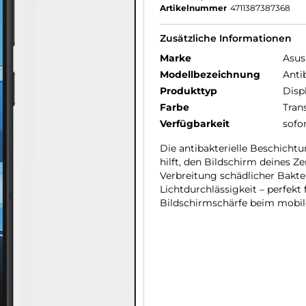
Artikelnummer
4711387387368
Zusätzliche Informationen
Marke
Asus
Modellbezeichnung
Anti
Produkttyp
Disp
Farbe
Tran
Verfügbarkeit
sofo
Die antibakterielle Beschich
hilft, den Bildschirm deines Z
Verbreitung schädlicher Bakte
Lichtdurchlässigkeit – perfek
Bildschirmschärfe beim mobil