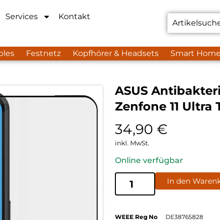
Services
Kontakt
bles
Festnetz
Kopfhörer & Headsets
Smart Hom
ASUS Antibakteri
Zenfone 11 Ultra
34,90
€
inkl. MwSt.
Online verfügbar
In den Waren
WEEE Reg No
DE38765828