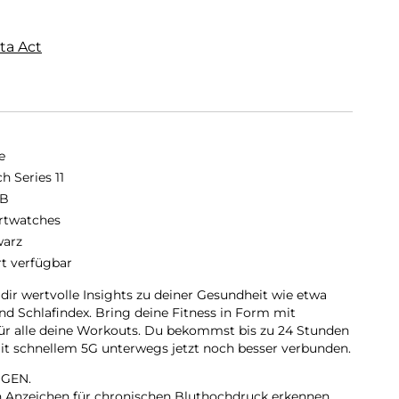
ta Act
e
h Series 11
GB
twatches
arz
rt verfügbar
 dir wertvolle Insights zu deiner Gesundheit wie etwa
d Schlafindex. Bring deine Fitness in Form mit
für alle deine Workouts. Du bekommst bis zu 24 Stunden
 mit schnellem 5G unterwegs jetzt noch besser verbunden.
GEN.
nn Anzeichen für chronischen Bluthochdruck erkennen