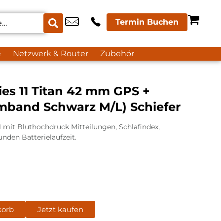
Termin Buchen
e
Netzwerk & Router
Zubehör
es 11 Titan 42 mm GPS +
rmband Schwarz M/L) Schiefer
1 mit Bluthochdruck Mitteilungen, Schlafindex,
nden Batterielaufzeit.
korb
Jetzt kaufen