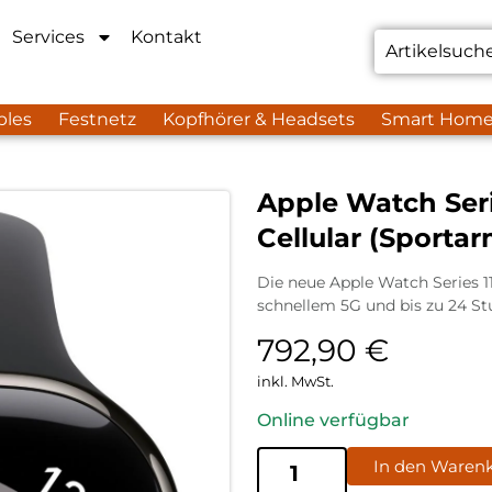
Services
Kontakt
bles
Festnetz
Kopfhörer & Headsets
Smart Hom
Apple Watch Seri
Cellular (Sporta
Die neue Apple Watch Series 1
schnellem 5G und bis zu 24 Stu
792,90
€
inkl. MwSt.
Online verfügbar
In den Waren