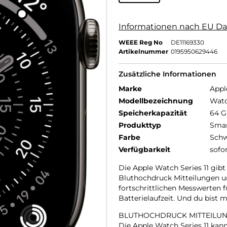
Informationen nach EU Da
WEEE Reg No
DE11169330
Artikelnummer
0195950629446
Zusätzliche Informationen
Marke
Appl
Modellbezeichnung
Watc
Speicherkapazität
64 
Produkttyp
Smar
Farbe
Schw
Verfügbarkeit
sofo
Die Apple Watch Series 11 gibt
Bluthochdruck Mitteilungen un
fortschrittlichen Messwerten 
Batterielaufzeit. Und du bist
BLUTHOCHDRUCK MITTEILUN
Die Apple Watch Series 11 ka