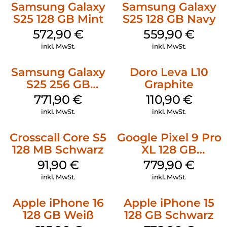
Samsung Galaxy
Samsung Galaxy
S25 128 GB Mint
S25 128 GB Navy
572,90
€
559,90
€
inkl. MwSt.
inkl. MwSt.
Samsung Galaxy
Doro Leva L10
S25 256 GB
Graphite
Icyblue
771,90
€
110,90
€
inkl. MwSt.
inkl. MwSt.
Crosscall Core S5
Google Pixel 9 Pro
128 MB Schwarz
XL 128 GB
Obsidian
91,90
€
779,90
€
inkl. MwSt.
inkl. MwSt.
Apple iPhone 16
Apple iPhone 15
128 GB Weiß
128 GB Schwarz