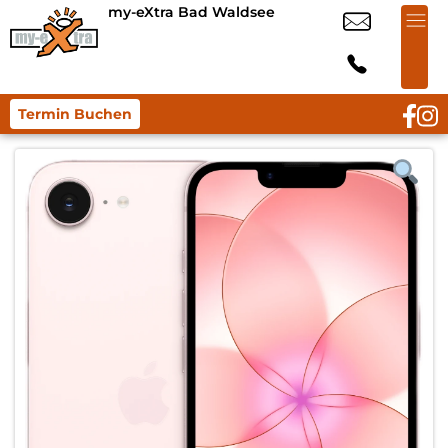
my-eXtra Bad Waldsee
Termin Buchen