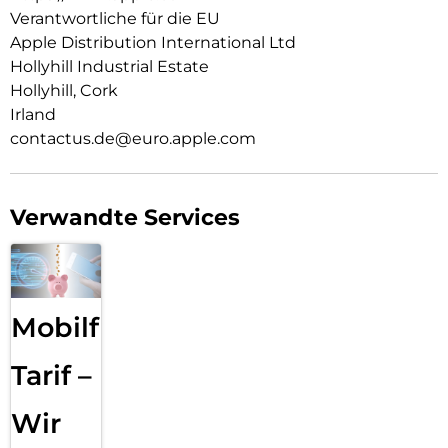
zwi­schen zeitlosem Schwarz, Weiß oder dem neuen zarten
Verantwortliche für die EU
Hellrosa.
Apple Distribution International Ltd
Hollyhill Industrial Estate
Hollyhill, Cork
Irland
contactus.de@euro.apple.com
Verwandte Services
Mobilfunk
Tarif –
Wir