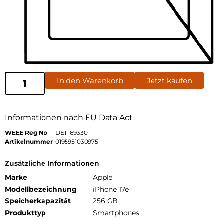
In den Warenkorb
Jetzt kaufen
Informationen nach EU Data Act
WEEE Reg No
DE11169330
Artikelnummer
0195951030975
Zusätzliche Informationen
Marke
Apple
Modellbezeichnung
iPhone 17e
Speicherkapazität
256 GB
Produkttyp
Smartphones