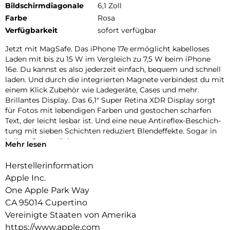
Bildschirmdiagonale
6,1 Zoll
Farbe
Rosa
Verfügbarkeit
sofort verfügbar
Jetzt mit MagSafe. Das iPhone 17e ermög­licht kabel­loses
Laden mit bis zu 15 W im Vergleich zu 7,5 W beim iPhone
16e. Du kannst es also jeder­zeit ein­fach, bequem und schnell
laden. Und durch die inte­grierten Magnete ver­bindest du mit
einem Klick Zubehör wie Lade­geräte, Cases und mehr.
Brillantes Dis­play. Das 6,1″ Super Retina XDR Dis­play sorgt
für Fotos mit leben­digen Farben und ge­stochen scharfen
Text, der leicht lesbar ist. Und eine neue Antireflex-Beschich­
tung mit sieben Schichten redu­ziert Blend­effekte. Sogar in
hellem Sonnen­licht.
Mehr lesen
Face ID. Mit Face ID kannst du dein iPhone sicher ent­
sperren, dich bei Apps anmelden und bezahlen − mit nur
Herstellerinformation
einem Blick.
Apple Inc.
ctiontaste. Die Abkürzung zu deinem Lieblings­feature. Wenn
One Apple Park Way
du die Actiontaste lange drückst, kannst du alles Mögliche
CA 95014 Cupertino
machen – aktiviere den Stummmodus, Über­setzung, visuelle
Intelligenz und mehr.
Vereinigte Staaten von Amerika
Farben. Das iPhone 17e kommt in drei tollen Farben. Wähle
https://www.apple.com