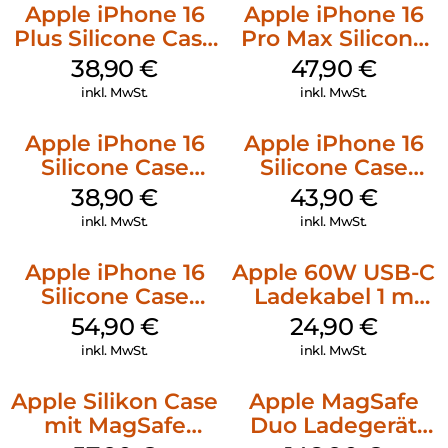
Apple iPhone 16
Apple iPhone 16
Plus Silicone Case
Pro Max Silicone
MagSafe Denim
Case MagSafe
38,90
€
47,90
€
Black
inkl. MwSt.
inkl. MwSt.
Apple iPhone 16
Apple iPhone 16
Silicone Case
Silicone Case
MagSafe
MagSafe Plum
38,90
€
43,90
€
Ultramarine
inkl. MwSt.
inkl. MwSt.
Apple iPhone 16
Apple 60W USB-C
Silicone Case
Ladekabel 1 m
MagSafe Lake
Weiß
54,90
€
24,90
€
Green
inkl. MwSt.
inkl. MwSt.
Apple Silikon Case
Apple MagSafe
mit MagSafe
Duo Ladegerät