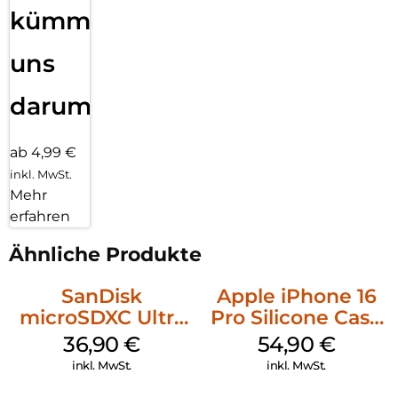
kümmern
uns
darum!
ab 4,99 €
inkl. MwSt.
Mehr
erfahren
Ähnliche Produkte
SanDisk
Apple iPhone 16
microSDXC Ultra
Pro Silicone Case
128 GB + Adapter
MagSafe Black
36,90
€
54,90
€
Mobile
inkl. MwSt.
inkl. MwSt.