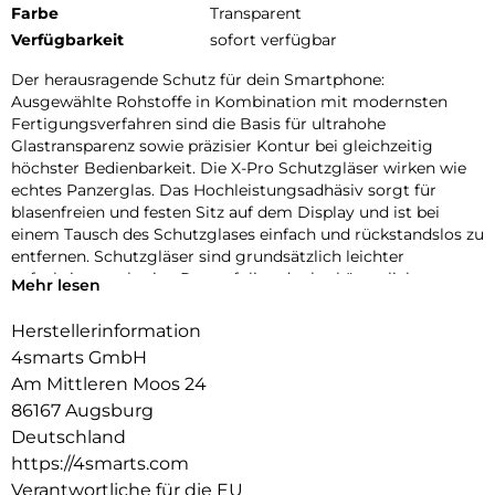
Farbe
Transparent
Verfügbarkeit
sofort verfügbar
Der herausragende Schutz für dein Smartphone:
Ausgewählte Rohstoffe in Kombination mit modernsten
Fertigungsverfahren sind die Basis für ultrahohe
Glastransparenz sowie präzisier Kontur bei gleichzeitig
höchster Bedienbarkeit. Die X-Pro Schutzgläser wirken wie
echtes Panzerglas. Das Hochleistungsadhäsiv sorgt für
blasenfreien und festen Sitz auf dem Display und ist bei
einem Tausch des Schutzglases einfach und rückstandslos zu
entfernen. Schutzgläser sind grundsätzlich leichter
aufzubringen als eine Panzerfolie oder herkömmliche
Mehr lesen
Schutzfolie. Die Gläser der X-Pro Serie sind „Case-friendly“,
d.h. kompatibel mit den gängigen Schutzhüllen.
Herstellerinformation
4smarts GmbH
Frame4smarts:
Mit dem Easy-Assist Montagerahmen geht bei der
Am Mittleren Moos 24
Anbringung des X-Pro Displayschutz „nichts mehr schief”.
86167 Augsburg
Perfekte Positionierung, blitzschnelle Montage – ein
Deutschland
Kinderspiel für alle!
https://4smarts.com
Fullcover4smarts:
Verantwortliche für die EU