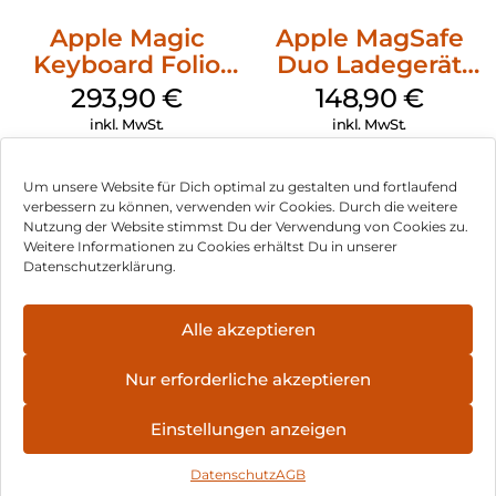
Apple Magic
Apple MagSafe
Keyboard Folio
Duo Ladegerät
iPad 10.9″ (10.Gen.)
Weiß
293,90
€
148,90
€
Weiß
inkl. MwSt.
inkl. MwSt.
Um unsere Website für Dich optimal zu gestalten und fortlaufend
verbessern zu können, verwenden wir Cookies. Durch die weitere
Nutzung der Website stimmst Du der Verwendung von Cookies zu.
Impressum
Weitere Informationen zu Cookies erhältst Du in unserer
Datenschutzerklärung.
AGB
Datenschutz
Alle akzeptieren
Vertrag widerrufen
Nur erforderliche akzeptieren
Hinweis zur Batterieentsorgung
Einstellungen anzeigen
Newsletter
Datenschutz
AGB
©
2026
, Brodos AG – All Rights Reserved.