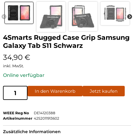
4Smarts Rugged Case Grip Samsung
Galaxy Tab S11 Schwarz
34,90
€
inkl. MwSt.
Online verfügbar
In den Warenkorb
Jetzt kaufen
WEEE Reg No
DE14120388
Artikelnummer
4252011913602
Zusätzliche Informationen