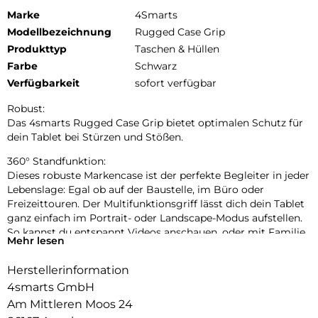
Marke
4Smarts
Modellbezeichnung
Rugged Case Grip
Produkttyp
Taschen & Hüllen
Farbe
Schwarz
Verfügbarkeit
sofort verfügbar
Robust:
Das 4smarts Rugged Case Grip bietet optimalen Schutz für
dein Tablet bei Stürzen und Stößen.
360° Standfunktion:
Dieses robuste Markencase ist der perfekte Begleiter in jeder
Lebenslage: Egal ob auf der Baustelle, im Büro oder
Freizeittouren. Der Multifunktionsgriff lässt dich dein Tablet
ganz einfach im Portrait- oder Landscape-Modus aufstellen.
So kannst du entspannt Videos anschauen, oder mit Familie
Mehr lesen
und Freunden und freien Händen in die “Face-Time” gehen.
Herstellerinformation
Größenverstellbare Handschlaufe:
Die Handschlaufe bietet Komfort und (Griff-)Sicherheit: So
4smarts GmbH
können absturzfrei Zeichnungen betrachtet, bearbeitet oder
Am Mittleren Moos 24
präsentiert, die Route durch die Stadt studiert oder auch nur