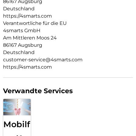
86167 Augsburg
die E-Mails gecheckt werden.
Deutschland
Verschlussfähige Aussparungen:
https://4smarts.com
Die passgenauen Bedienelemente des Rugged Case Grip für
Verantwortliche für die EU
Samsung Galaxy Tab S11 erhalten die perfekte Bedienbarkeit
4smarts GmbH
deines Tablets. Außerdem lässt sich die Hülle für den
Am Mittleren Moos 24
Rundumschutz deines Tablets ganz einfach montieren.
86167 Augsburg
Deutschland
customer-service@4smarts.com
https://4smarts.com
Verwandte Services
Mobilfunk