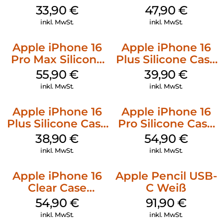
128 GB + Adapter
MagSafe Denim
33,90
€
47,90
€
Mobile
inkl. MwSt.
inkl. MwSt.
Apple iPhone 16
Apple iPhone 16
Pro Max Silicone
Plus Silicone Case
Case MagSafe
MagSafe Plum
55,90
€
39,90
€
Stone Gray
inkl. MwSt.
inkl. MwSt.
Apple iPhone 16
Apple iPhone 16
Plus Silicone Case
Pro Silicone Case
MagSafe Denim
MagSafe Black
38,90
€
54,90
€
inkl. MwSt.
inkl. MwSt.
Apple iPhone 16
Apple Pencil USB-
Clear Case
C Weiß
MagSafe
54,90
€
91,90
€
Transparent
inkl. MwSt.
inkl. MwSt.