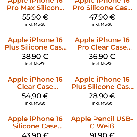
Apple iPhone 16
Apple iPhone 16
Pro Max Silicone
Pro Silicone Case
Case MagSafe
MagSafe Denim
55,90
€
47,90
€
Stone Gray
inkl. MwSt.
inkl. MwSt.
Apple iPhone 16
Apple iPhone 16
Plus Silicone Case
Pro Clear Case
MagSafe Denim
MagSafe
38,90
€
36,90
€
Transparent
inkl. MwSt.
inkl. MwSt.
Apple iPhone 16
Apple iPhone 16
Clear Case
Plus Silicone Case
MagSafe
MagSafe Black
54,90
€
28,90
€
Transparent
inkl. MwSt.
inkl. MwSt.
Apple iPhone 16
Apple Pencil USB-
Silicone Case
C Weiß
MagSafe Plum
43,90
€
91,90
€