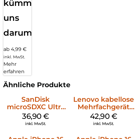
kümmern
uns
darum!
ab 4,99 €
inkl. MwSt.
Mehr
erfahren
Ähnliche Produkte
SanDisk
Lenovo kabellose
microSDXC Ultra
Mehrfachgerät
128 GB + Adapter
Luna Grey
36,90
€
42,90
€
Mobile
inkl. MwSt.
inkl. MwSt.