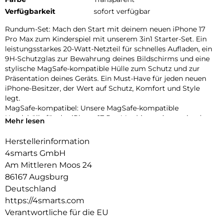
Verfügbarkeit
sofort verfügbar
Rundum-Set: Mach den Start mit deinem neuen iPhone 17
Pro Max zum Kinderspiel mit unserem 3in1 Starter-Set. Ein
leistungsstarkes 20-Watt-Netzteil für schnelles Aufladen, ein
9H-Schutzglas zur Bewahrung deines Bildschirms und eine
stylische MagSafe-kompatible Hülle zum Schutz und zur
Präsentation deines Geräts. Ein Must-Have für jeden neuen
iPhone-Besitzer, der Wert auf Schutz, Komfort und Style
legt.
MagSafe-kompatibel: Unsere MagSafe-kompatible
Handyhülle für das iPhone 17 Pro Max bietet eine optimale
Mehr lesen
Ausrichtung der integrierten Magnete, die sich perfekt an
das Smartphone anpassen. Dies ermöglicht eine mühelose
Herstellerinformation
Befestigung und schnelleres kabelloses Laden.
4smarts GmbH
Effizientes Aufladen: Mit dem PDPlug Slim 20W GaN
Am Mittleren Moos 24
Netzladegerät kannst du dein neues iPhone 17 Pro Max
86167 Augsburg
schnell und effizient aufladen. Dank des USB-C Ports mit
Power Delivery 3.0 bist du mit bis zu 20 Watt Ladeleistung
Deutschland
bestens versorgt.
https://4smarts.com
Vollständiger Schutz: Erlebe den ultimativen Rundumschutz
Verantwortliche für die EU
mit unserer Kombination aus 9H-Schutzglas und MagSafe-