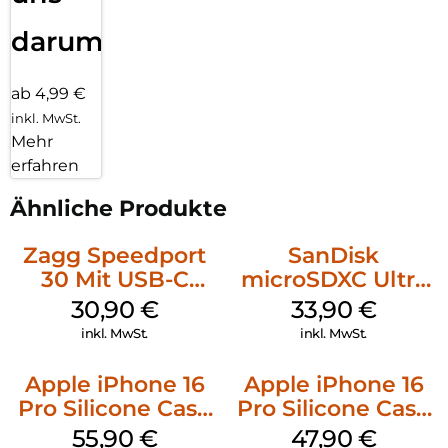
darum!
ab 4,99 €
inkl. MwSt.
Mehr
erfahren
Ähnliche Produkte
Zagg Speedport
SanDisk
30 Mit USB-C
microSDXC Ultra
Kabel Weiß
128 GB + Adapter
30,90
€
33,90
€
Mobile
inkl. MwSt.
inkl. MwSt.
Apple iPhone 16
Apple iPhone 16
Pro Silicone Case
Pro Silicone Case
MagSafe Stone
MagSafe Denim
55,90
€
47,90
€