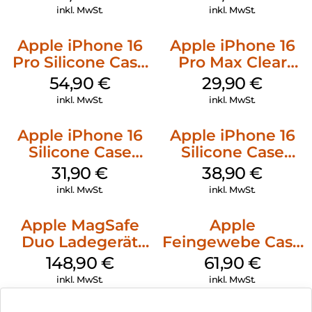
Gray
inkl. MwSt.
inkl. MwSt.
Apple iPhone 16
Apple iPhone 16
Pro Silicone Case
Pro Max Clear
MagSafe Black
Case MagSafe
54,90
€
29,90
€
Transparent
inkl. MwSt.
inkl. MwSt.
Apple iPhone 16
Apple iPhone 16
Silicone Case
Silicone Case
MagSafe Fuchsia
MagSafe
31,90
€
38,90
€
Ultramarine
inkl. MwSt.
inkl. MwSt.
Apple MagSafe
Apple
Duo Ladegerät
Feingewebe Case
Weiß
iPhone 15 Pro
148,90
€
61,90
€
MagSafe Schwarz
inkl. MwSt.
inkl. MwSt.