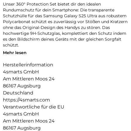
Unser 360° Protection Set bietet dir den idealen
Rundumschutz für dein Smartphone: Die transparente
Schutzhülle für das Samsung Galaxy S25 Ultra aus robustem
Polycarbonat schützt es zuverlässig vor Stößen und Kratzern
ohne das Original-Design des Handys zu stören. Das
hochwertige 9H-Schutzglas, komplettiert den Schutz indem
es den Bildschirm deines Geräts mit der gleichen Sorgfalt
schützt.
Mehr lesen
Unbeeinträchtigte Bedienung:
Die Schutzhülle und das mitgelieferte 9H-Schutzglas bieten
Herstellerinformation
optimalen Schutz für dein Gerät, ohne die Bedienbarkeit
4smarts GmbH
einzuschränken. Während die Hülle es vor Stößen und
Kratzern bewahrt, schützt das Schutzglas das Display, ohne
Am Mittleren Moos 24
die Touchscreen-Funktionalität zu beeinträchtigen. Erlebe
86167 Augsburg
uneingeschränkte Nutzung und maximalen Schutz in einem
Deutschland
Produkt.
https://4smarts.com
Transparente Eleganz:
Verantwortliche für die EU
Entdecke den Vorteil von Schutz und Ästhetik mit unserer
4smarts GmbH
Hülle. Die Transparenz der Hülle erhält das ursprüngliche
Am Mittleren Moos 24
Design deines Geräts und ermöglicht es, die Farbe und die
86167 Augsburg
Feinheiten deines Geräts voll zur Geltung zu bringen.