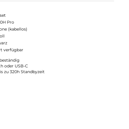
set
0H Pro
one (kabellos)
oll
arz
rt verfügbar
lbeständig
th oder USB-C
is zu 320h Standbyzeit