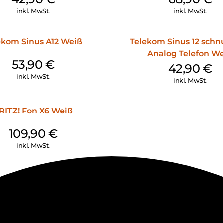
inkl. MwSt.
inkl. MwSt.
ekom Sinus A12 Weiß
Telekom Sinus 12 schn
Analog Telefon W
53,90
€
42,90
€
inkl. MwSt.
inkl. MwSt.
RITZ! Fon X6 Weiß
109,90
€
inkl. MwSt.