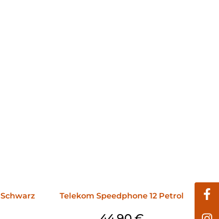
 Schwarz
Telekom Speedphone 12 Petrol
44,90
€