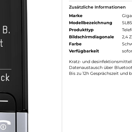
Zusätzliche Informationen
Marke
Giga
Modellbezeichnung
SL85
Produkttyp
Telef
Bildschirmdiagonale
2,4 Z
Farbe
Schw
Verfügbarkeit
sofo
Kratz- und desinfektionsmitte
Datenaustausch über Bluetoo
Bis zu 12h Gesprächszeit und b