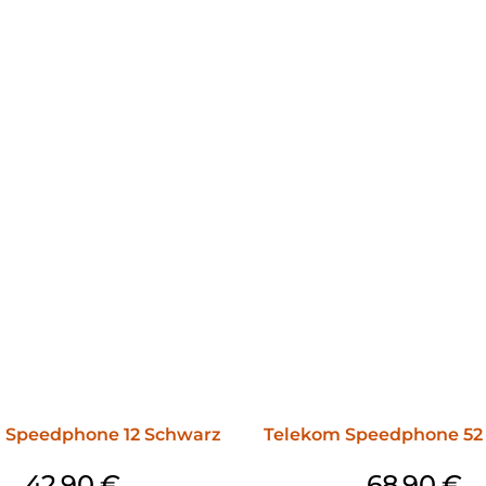
 Speedphone 12 Schwarz
Telekom Speedphone 52
42,90
€
68,90
€