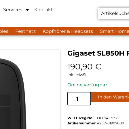
Services
Kontakt
bles
Festnetz
Kopfhörer & Headsets
Smart Hom
Gigaset SL850H 
190,90
€
inkl. MwSt.
Online verfügbar
In den Waren
WEEE Reg No
DE67423598
Artikelnummer
4255781907000