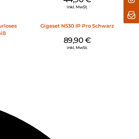
inkl. MwSt.
urloses
Gigaset N530 IP Pro Schwarz
eiß
89,90
€
inkl. MwSt.