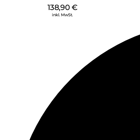
138,90
€
inkl. MwSt.