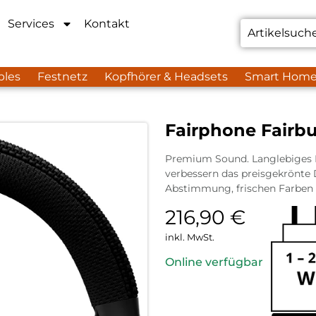
Services
Kontakt
bles
Festnetz
Kopfhörer & Headsets
Smart Hom
Fairphone Fairbu
Premium Sound. Langlebiges D
verbessern das preisgekrönte
Abstimmung, frischen Farben u
216,90
€
inkl. MwSt.
Online verfügbar