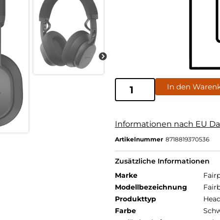
In den Waren
Informationen nach EU Da
Artikelnummer
8718819370536
Zusätzliche Informationen
Marke
Fair
Modellbezeichnung
Fair
Produkttyp
Head
Farbe
Schw