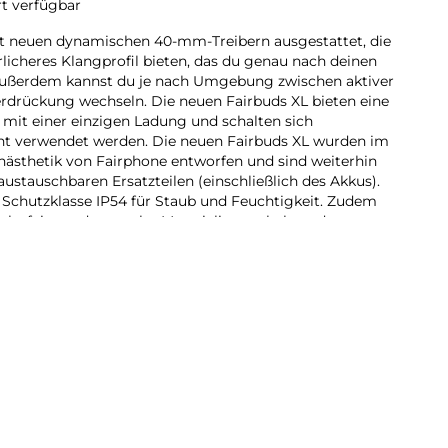
rt verfügbar
it neuen dynamischen 40-mm-Treibern ausgestattet, die
icheres Klangprofil bieten, das du genau nach deinen
ußerdem kannst du je nach Umgebung zwischen aktiver
rückung wechseln. Die neuen Fairbuds XL bieten eine
 mit einer einzigen Ladung und schalten sich
cht verwendet werden. Die neuen Fairbuds XL wurden im
nästhetik von Fairphone entworfen und sind weiterhin
ustauschbaren Ersatzteilen (einschließlich des Akkus).
 Schutzklasse IP54 für Staub und Feuchtigkeit. Zudem
 mehr faire und recycelte Materialien enthalten, darunter
toffe und 100 % recycelte Seltenerdelemente in den
 XL werden zu 100 % mit erneuerbarer Energie
100 % elektromüllneutral. Sie sind in zwei frischen
ne dreijährige Garantie für zusätzliche Sicherheit. Hol dir
ssiger Klang und langlebiges Design.