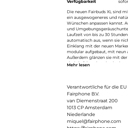
Verfügbarkeit
sofo
Die neuen Fairbuds XL sind m
ein ausgewogeneres und natürl
Wünschen anpassen kannst. A
und Umgebungsgeräuschunterd
Laufzeit von bis zu 30 Stunden
automatisch aus, wenn sie ni
Einklang mit der neuen Marke
modular aufgebaut, mit neun a
Außerdem glänzen sie mit der
sind sie fairer denn je, da sie
Mehr lesen
mehr als 80% recycelte Kunsts
Magneten. Die neuen Fairbuds
hergestellt und sind zudem zu 
Farben erhältlich und bieten ei
Verantwortliche für die EU
die neuen Fairbuds XL. Erstkla
Fairphone B.V.
van Diemenstraat 200
1013 CP Amsterdam
Niederlande
miquel@fairphone.com