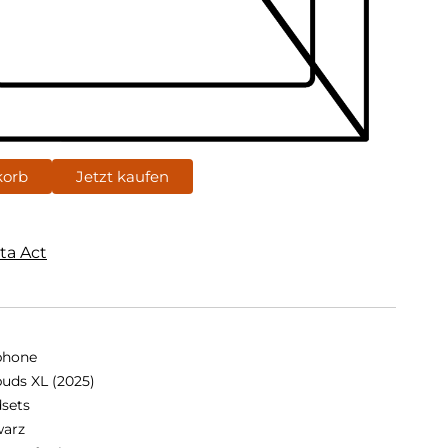
korb
Jetzt kaufen
ta Act
phone
buds XL (2025)
sets
arz