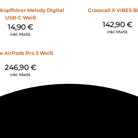
Kopfhörer Melody Digital
Crosscall X VIBES B
USB-C Weiß
142,90
€
14,90
€
inkl. MwSt.
inkl. MwSt.
e AirPods Pro 3 Weiß
246,90
€
inkl. MwSt.