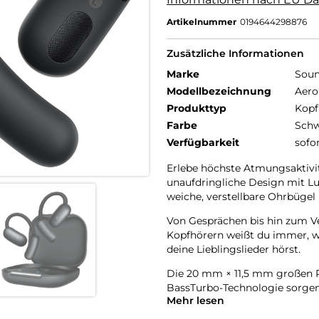
Artikelnummer
0194644298876
Zusätzliche Informationen
Marke
Soun
Modellbezeichnung
Aero
Produkttyp
Kopf
Farbe
Schw
Verfügbarkeit
sofo
Erlebe höchste Atmungsaktivi
unaufdringliche Design mit Lu
weiche, verstellbare Ohrbügel 
Von Gesprächen bis hin zum V
Kopfhörern weißt du immer, 
deine Lieblingslieder hörst.
Die 20 mm × 11,5 mm großen R
BassTurbo-Technologie sorgen 
Mehr lesen
Freue dich auf kabellosen Hi-R