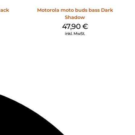
lack
Motorola moto buds bass Dark
Shadow
47,90
€
inkl. MwSt.