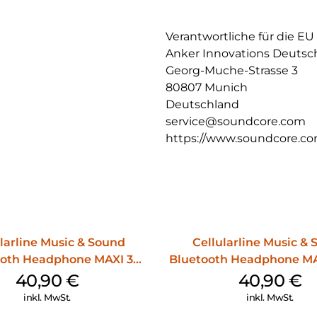
4 strahlformende Mikrofone u
Stimme und filtern gleichzeiti
bei wichtigen Gesprächen müh
Verantwortliche für die EU
Anker Innovations Deuts
Lege das Case auf ein kabello
Georg-Muche-Strasse 3
Einmal laden bietet 10h Musi
80807 Munich
Deutschland
service@soundcore.com
https://www.soundcore.c
larline Music & Sound
Cellularline Music &
ooth Headphone MAXI 3
Bluetooth Headphone MA
Purple
40,90
€
40,90
€
inkl. MwSt.
inkl. MwSt.