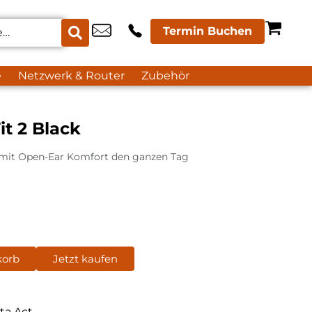
Termin Buchen
e
Netzwerk & Router
Zubehör
t 2 Black
 mit Open-Ear Komfort den ganzen Tag
korb
Jetzt kaufen
ta Act