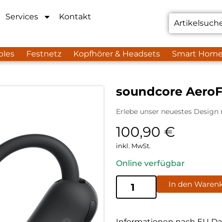
Services
Kontakt
bles
Festnetz
Kopfhörer & Headsets
Smart Hom
soundcore AeroFi
Erlebe unser neuestes Design
100,90
€
inkl. MwSt.
Online verfügbar
In den Waren
Informationen nach EU Da