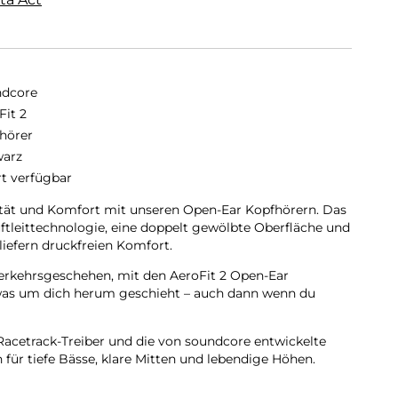
dcore
Fit 2
hörer
arz
rt verfügbar
tät und Komfort mit unseren Open-Ear Kopfhörern. Das
ftleittechnologie, eine doppelt gewölbte Oberfläche und
liefern druckfreien Komfort.
erkehrsgeschehen, mit den AeroFit 2 Open-Ear
was um dich herum geschieht – auch dann wenn du
acetrack-Treiber und die von soundcore entwickelte
für tiefe Bässe, klare Mitten und lebendige Höhen.
es-Klang, verfeinert durch LDAC.