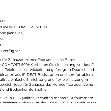
set
cLine IP + COMFORT 500HX
one (kabellos)
oll
r
rt verfügbar
t für Zuhause, Homeoffice und kleine Büros
+ COMFORT 500HX erhalten Sie ein leistungsstarkes IP-
et-Telefonie – entwickelt und gefertigt in Deutschland
bination aus IP-DECT-Basisstation und komfortablem
ualität, einfache Einrichtung und flexible Nutzung im
reich. Ideal für Zuhause, das Homeoffice oder kleine
it und Bedienkomfort zählen.
en Sie in HD-Qualität, verwalten mehrere Rufnummern
e. Gleichzeitig überzeugt das COMFORT 500HX mit guter
sign und praktischen Komfortfunktionen für den Alltag.