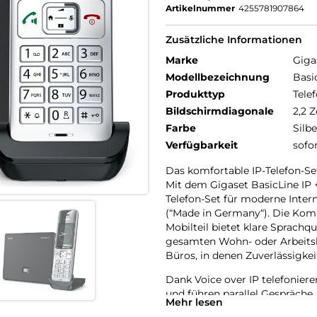
Artikelnummer
4255781907864
Zusätzliche Informationen
Marke
Giga
Modellbezeichnung
Basi
Produkttyp
Telef
Bildschirmdiagonale
2,2 Z
Farbe
Silbe
Verfügbarkeit
sofo
Das komfortable IP-Telefon-Se
Mit dem Gigaset BasicLine IP 
Telefon-Set für moderne Intern
(“Made in Germany“). Die Kom
Mobilteil bietet klare Sprachq
gesamten Wohn- oder Arbeitsbe
Büros, in denen Zuverlässigke
Dank Voice over IP telefonier
und führen parallel Gespräch
Mehr lesen
Lesbarkeit, ergonomischem De