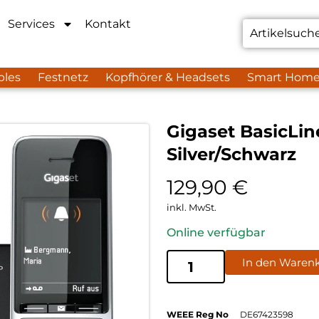
Services
Kontakt
bles
Festnetz
Kopfhörer & Headsets
Smart Hom
Gigaset BasicLi
Silver/Schwarz
129,90
€
inkl. MwSt.
Online verfügbar
In den Waren
WEEE Reg No
DE67423598