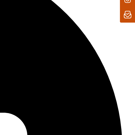
System strahlungsfrei – auch wenn mehrere Mobilteile
asis und alle Mobilteile ECO DECT unterstützen. Während
ie Sendeleistung automatisch an die Entfernung zwischen
deutet: Je geringer der Abstand zur Basisstation, desto
Um die maximale DECT-Reichweite zu nutzen, kann der
aktiviert werden.