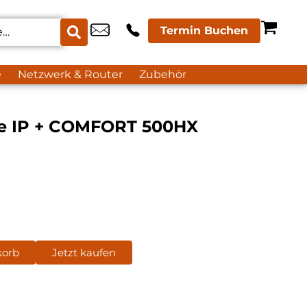
Termin Buchen
e
Netzwerk & Router
Zubehör
ne IP + COMFORT 500HX
korb
Jetzt kaufen