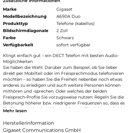
Zusätzliche Informationen
Marke
Gigaset
Modellbezeichnung
A690A Duo
Produkttyp
Telefone (kabellos)
Bildschirmdiagonale
2 Zoll
Farbe
Schwarz
Verfügbarkeit
sofort verfügbar
Klingt einfach gut – ein DECT Telefon mit besten Audio-
Möglichkeiten
Sie haben die Wahl: Darüber zum Beispiel, ob Sie lieber
direkt per Mobilteil oder im Freisprechmodus telefonieren
möchten – so haben Sie die Freiheit nebenbei noch etwas
anderes zu erledigen und auch weitere Personen können
mithören und -sprechen. Oder welches der beiden
Freisprech-Profile Sie vorzugsweise nutzen: Regeln Sie die
Betonung höherer bzw. niedrigerer Frequenzen so, dass es
für Sie angenehm ist. Wie auch immer Sie sich entscheiden –
Mehr lesen
Sie können sich auf perfekte Sprachqualität verlassen!
Herstellerinformation
Übersichtlich, ergonomisch, intuitiv – so komfortabel kann
Gigaset Communications GmbH
Telefonieren sein: