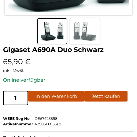
Gigaset A690A Duo Schwarz
65,90
€
inkl. MwSt.
Online verfügbar
In den Warenkorb
Jetzt kaufen
WEEE Reg No
DE67423598
Artikelnummer
4250366855691