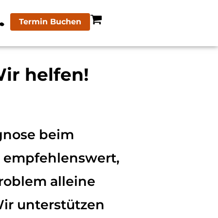
Termin Buchen
r helfen!
gnose beim
t empfehlenswert,
oblem alleine
Wir unterstützen