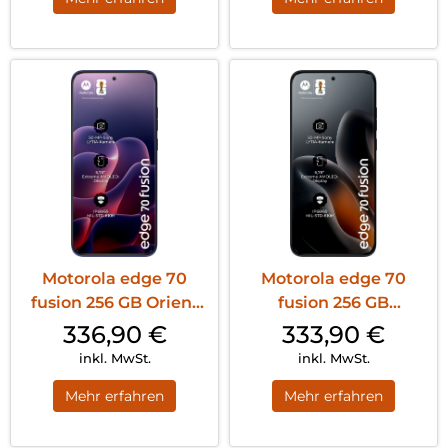
Motorola edge 70
Motorola edge 70
fusion 256 GB Orient
fusion 256 GB
Blue
Silhouette
336,90
€
333,90
€
inkl. MwSt.
inkl. MwSt.
Mehr erfahren
Mehr erfahren