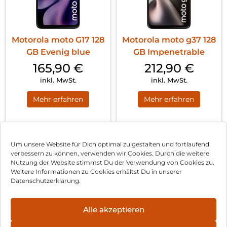
Motorola moto G17 128
Motorola moto g37 128
GB Evenig blue
GB Impenetrable
165,90
€
212,90
€
inkl. MwSt.
inkl. MwSt.
Mehr erfahren
Mehr erfahren
1
2
3
4
Nächste
Um unsere Website für Dich optimal zu gestalten und fortlaufend
verbessern zu können, verwenden wir Cookies. Durch die weitere
Nutzung der Website stimmst Du der Verwendung von Cookies zu.
Impressum
Weitere Informationen zu Cookies erhältst Du in unserer
Datenschutzerklärung.
AGB
Datenschutz
Alle akzeptieren