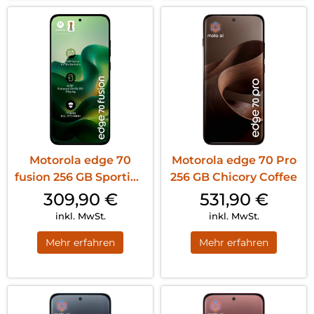
Motorola edge 70
Motorola edge 70 Pro
fusion 256 GB Sporting
256 GB Chicory Coffee
Green
309,90
€
531,90
€
inkl. MwSt.
inkl. MwSt.
Mehr erfahren
Mehr erfahren