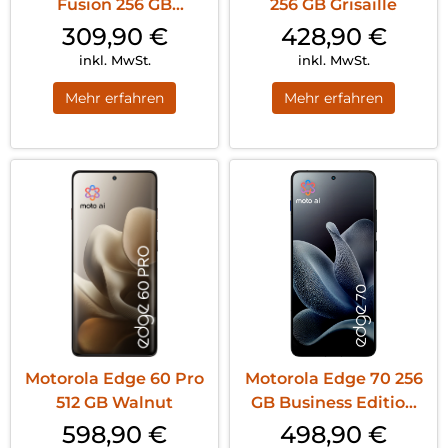
Fusion 256 GB
256 GB Grisaille
Amazonite
309,90
€
428,90
€
inkl. MwSt.
inkl. MwSt.
Mehr erfahren
Mehr erfahren
Motorola Edge 60 Pro
Motorola Edge 70 256
512 GB Walnut
GB Business Edition
Gadget Gr...
598,90
€
498,90
€