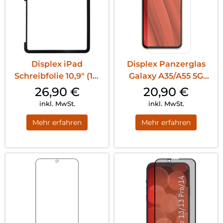
Displex iPad
Displex Panzerglas
Schreibfolie 10,9″ (10.
Galaxy A35/A55 5G
Gen.) T...
Transparent
26,90
€
20,90
€
inkl. MwSt.
inkl. MwSt.
Mehr erfahren
Mehr erfahren