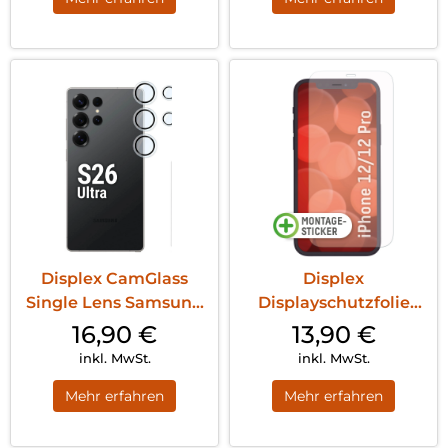
Displex CamGlass
Displex
Single Lens Samsung
Displayschutzfolie
Galaxy S26 Ul...
(9H) iPhone 12/12 Pro
16,90
€
13,90
€
T...
inkl. MwSt.
inkl. MwSt.
Mehr erfahren
Mehr erfahren