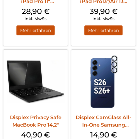
iPad Pro 11″
iPad Pro13″/Air 13...
(1./2./3./4....
28,90
€
39,90
€
inkl. MwSt.
inkl. MwSt.
Mehr erfahren
Mehr erfahren
Displex Privacy Safe
Displex CamGlass All-
MacBook Pro 14,2″
In-One Samsung
Galaxy S26 Tra...
40,90
€
14,90
€