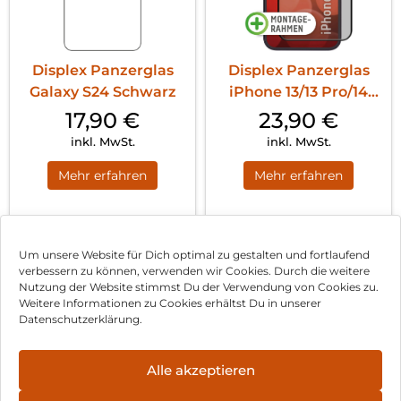
Displex Panzerglas
Displex Panzerglas
Galaxy S24 Schwarz
iPhone 13/13 Pro/14
Schwarz
17,90
€
23,90
€
inkl. MwSt.
inkl. MwSt.
Mehr erfahren
Mehr erfahren
1
2
3
…
8
Nächste
Um unsere Website für Dich optimal zu gestalten und fortlaufend
verbessern zu können, verwenden wir Cookies. Durch die weitere
Nutzung der Website stimmst Du der Verwendung von Cookies zu.
Impressum
Weitere Informationen zu Cookies erhältst Du in unserer
Datenschutzerklärung.
AGB
Datenschutz
Alle akzeptieren