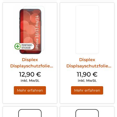
Displex
Displex
Displayschutzfolie
Displsayschutzfolie
(9H) iPhone 13
(9H) Galaxy S24
12,90
€
11,90
€
Pro/14/1...
Transp...
inkl. MwSt.
inkl. MwSt.
Mehr erfahren
Mehr erfahren