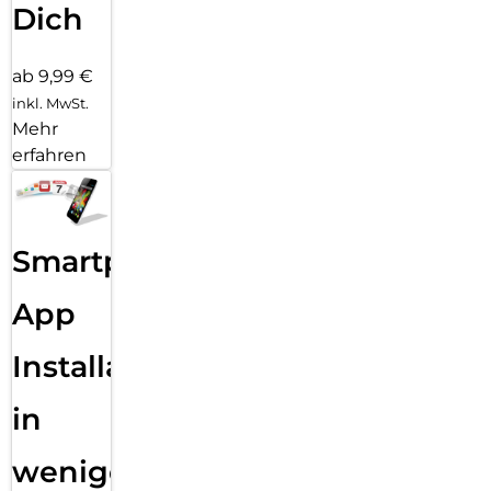
Dich
Das schlanke, stylishe Ortungsgerät lässt sich problemlos an
deinen Wertgegenständen und zahlreichem beliebten
Zubehör von Drittanbietern befestigen.
ab 9,99 €
inkl. MwSt.
Mehr
erfahren
Smartphone
App
Installation
in
wenigen