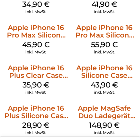
Case MagSafe
MagSafe Stone
34,90
€
41,90
€
Denim
Gray
inkl. MwSt.
inkl. MwSt.
Apple iPhone 16
Apple iPhone 16
Pro Max Silicone
Pro Max Silicone
Case MagSafe
Case MagSafe
45,90
€
55,90
€
Ultramarine
Stone Gray
inkl. MwSt.
inkl. MwSt.
Apple iPhone 16
Apple iPhone 16
Plus Clear Case
Silicone Case
MagSafe
MagSafe Plum
35,90
€
43,90
€
Transparent
inkl. MwSt.
inkl. MwSt.
Apple iPhone 16
Apple MagSafe
Plus Silicone Case
Duo Ladegerät
MagSafe Black
Weiß
28,90
€
148,90
€
inkl. MwSt.
inkl. MwSt.