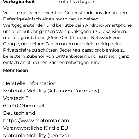
Verfügbarkeit
sofort verfügbar
Verliere nie wieder wichtige Gegenstände aus den Augen.
Befestige einfach einen moto tag an deinen
Wertgegenständen und benutze dein Android-Smartphone,
um alles auf der ganzen Welt punktgenau zu lokalisieren.
moto tag nutzt das „Mein Gerät fi nden“-Netzwerk von
Google, um deinen Tag zu orten und gleichzeitig deine
Privatsphäre zu schützen. Jeder tag passt problemlos zu
beliebtem Zubehör von Drittanbietern und lässt sich ganz
einfach an all deinen Sachen befestigen. Eine
Batterielebensdauer von einem Jahr und Wasserschutz
Mehr lesen
machen den moto tag besonders langlebig.
Herstellerinformation
Einfaches Einrichten und Tragen.
Motorola Mobility (A Lenovo Company)
Befestige einfach einen moto tag an deinen
Vorstadt 2
Wertgegenständen und benutze dein Android-Smartphone,
61440 Oberursel
um alles auf der ganzen Welt punktgenau zu lokalisieren.
Deutschland
Schutz vor unerwünschtem Trackin.
https://www.motorola.com
Verantwortliche für die EU
Du kannst sicher sein, dass dein Tracking privat bleibt und
Motorola Mobility (Lenovo)
dein tag durch eine End-to-End-Verschlüsselung im