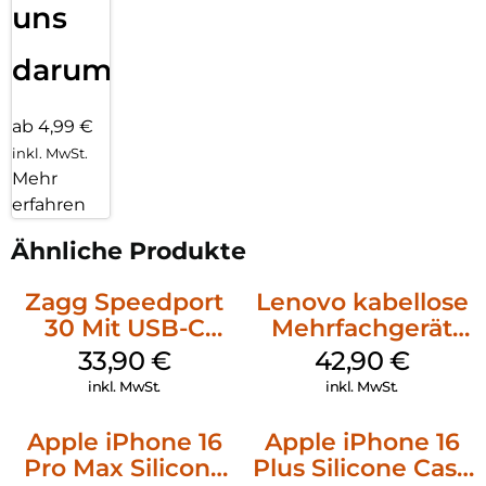
uns
darum!
ab 4,99 €
inkl. MwSt.
Mehr
erfahren
Ähnliche Produkte
Zagg Speedport
Lenovo kabellose
30 Mit USB-C
Mehrfachgerät
Kabel Weiß
Luna Grey
33,90
€
42,90
€
inkl. MwSt.
inkl. MwSt.
Apple iPhone 16
Apple iPhone 16
Pro Max Silicone
Plus Silicone Case