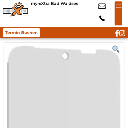
my-eXtra Bad Waldsee
Termin Buchen