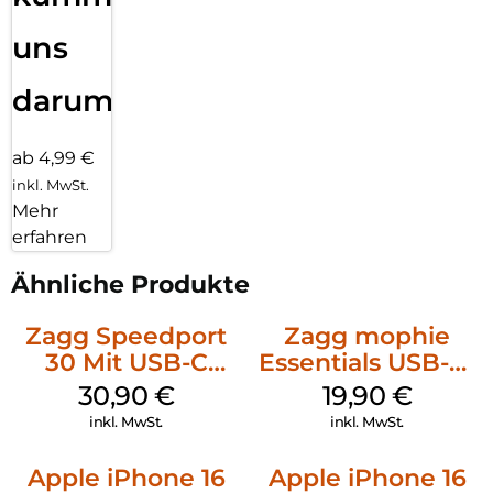
uns
darum!
ab 4,99 €
inkl. MwSt.
Mehr
erfahren
Ähnliche Produkte
Zagg Speedport
Zagg mophie
30 Mit USB-C
Essentials USB-C-
Kabel Weiß
20W Charger PD
30,90
€
19,90
€
Weiß
inkl. MwSt.
inkl. MwSt.
Apple iPhone 16
Apple iPhone 16