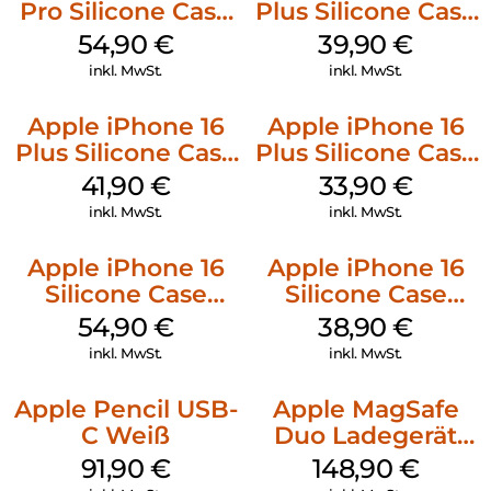
Pro Silicone Case
Plus Silicone Case
MagSafe Black
MagSafe Plum
54,90
€
39,90
€
inkl. MwSt.
inkl. MwSt.
Apple iPhone 16
Apple iPhone 16
Plus Silicone Case
Plus Silicone Case
MagSafe Stone
MagSafe Lake
41,90
€
33,90
€
Gray
Green
inkl. MwSt.
inkl. MwSt.
Apple iPhone 16
Apple iPhone 16
Silicone Case
Silicone Case
MagSafe Lake
MagSafe
54,90
€
38,90
€
Green
Ultramarine
inkl. MwSt.
inkl. MwSt.
Apple Pencil USB-
Apple MagSafe
C Weiß
Duo Ladegerät
Weiß
91,90
€
148,90
€