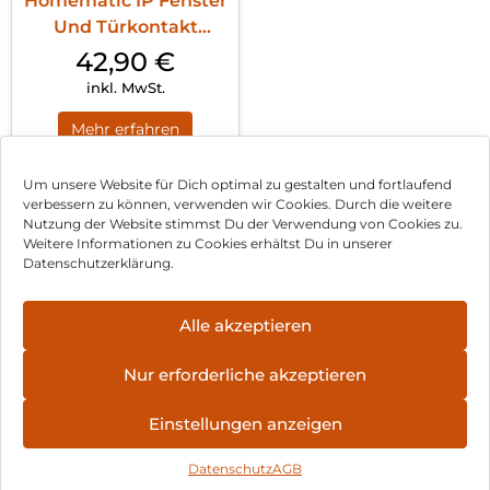
Homematic IP Fenster
Und Türkontakt
Optisch Weiß
42,90
€
inkl. MwSt.
Mehr erfahren
Um unsere Website für Dich optimal zu gestalten und fortlaufend
verbessern zu können, verwenden wir Cookies. Durch die weitere
Nutzung der Website stimmst Du der Verwendung von Cookies zu.
Impressum
Weitere Informationen zu Cookies erhältst Du in unserer
Datenschutzerklärung.
AGB
Datenschutz
Alle akzeptieren
Vertrag widerrufen
Nur erforderliche akzeptieren
Hinweis zur Batterieentsorgung
Einstellungen anzeigen
Newsletter
Datenschutz
AGB
©
2026
, Brodos AG – All Rights Reserved.