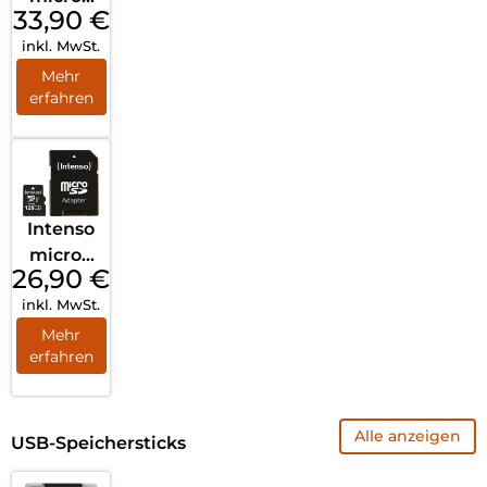
33,90
€
DXC
inkl. MwSt.
Ultra 128
GB +
Mehr
erfahren
Adapter
Mobile
Intenso
microS
26,90
€
D Card
inkl. MwSt.
UHS-I
128GB
Mehr
erfahren
SDHC
Perform
ance
Alle anzeigen
Schwar
USB-Speichersticks
z