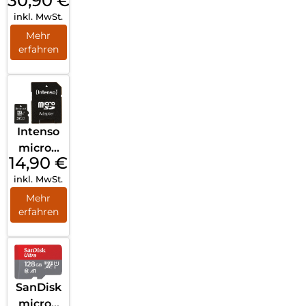
30,90
€
gkeit
inkl. MwSt.
Für
Bessere
Mehr
erfahren
Fotos
Stärker
e App
Leistun
g und
Intenso
Full HD
microS
Videos
14,90
€
D Card
inkl. MwSt.
UHS-I
32GB
Mehr
erfahren
SDHC
Perform
ance
Schwar
z
SanDisk
microS