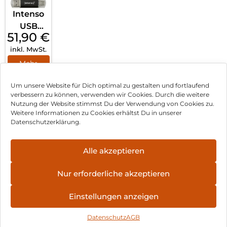
Intenso
USB
51,90
€
Flash
inkl. MwSt.
Drive 3.2
256 GB
Mehr
erfahren
Twist
Um unsere Website für Dich optimal zu gestalten und fortlaufend
Line
verbessern zu können, verwenden wir Cookies. Durch die weitere
Schwar
Nutzung der Website stimmst Du der Verwendung von Cookies zu.
z
Impressum
Weitere Informationen zu Cookies erhältst Du in unserer
Datenschutzerklärung.
AGB
Datenschutz
Alle akzeptieren
Vertrag widerrufen
Nur erforderliche akzeptieren
Hinweis zur Batterieentsorgung
Einstellungen anzeigen
Newsletter
Datenschutz
AGB
©
2026
, Brodos AG – All Rights Reserved.