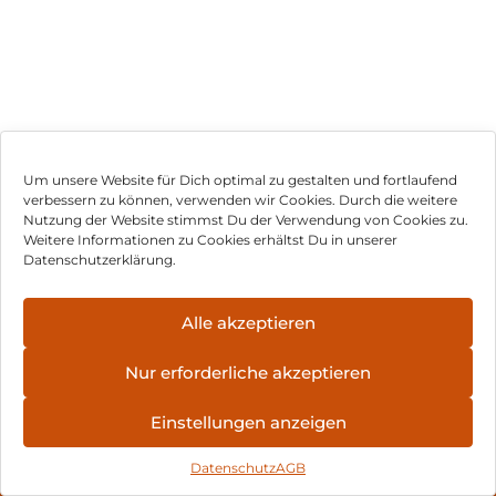
Um unsere Website für Dich optimal zu gestalten und fortlaufend
verbessern zu können, verwenden wir Cookies. Durch die weitere
Nutzung der Website stimmst Du der Verwendung von Cookies zu.
Impressum
Weitere Informationen zu Cookies erhältst Du in unserer
Datenschutzerklärung.
AGB
Datenschutz
Alle akzeptieren
Vertrag widerrufen
Nur erforderliche akzeptieren
Hinweis zur Batterieentsorgung
Einstellungen anzeigen
Newsletter
Datenschutz
AGB
©
2026
, Brodos AG – All Rights Reserved.